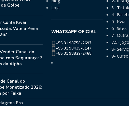
Blog
2- Insta
s de Golpe
Loja
3- Tiktok
4- Face
5- Kwai
r Conta Kwai
6- Sites
izada: Vale a Pena
WHATSAPP OFICIAL
26?
7- Outr
7.5- Jog
+55 31 98758-2697
+55 31 98439-6147
8- Serviç
Vender Canal do
+55 31 98829-2468
9- Curso
be com Segurança: 7
s da Alpha
 de Canal do
be Monetizado 2026:
 por Faixa
dagens Pro