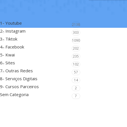
FILTRAR POR CATEGORIA
1- Youtube
2138
2- Instagram
303
3- Tiktok
1090
4- Facebook
202
5- Kwai
235
6- Sites
102
7- Outras Redes
57
8- Serviços Digitais
14
9- Cursos Parceiros
2
Sem Categoria
7