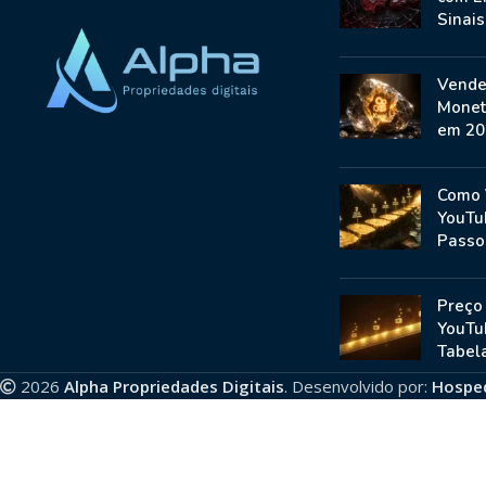
Sinai
Vende
Monet
em 20
Como 
YouTu
Passo
Preço
YouTu
Tabela
2026
Alpha Propriedades Digitais
. Desenvolvido por:
Hospe