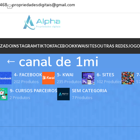
2468
propriedadesdigitais@gmail.com
IZADO
INSTAGRAM
TIKTOK
FACEBOOK
KWAI
SITES
OUTRAS REDES
JOGO
canal de 1mi
4- FACEBOOK
5- KWAI
6- SITES
7
202 Produtos
235 Produtos
102 Produtos
5
9- CURSOS PARCEIROS
SEM CATEGORIA
2 Produtos
7 Produtos
rcados com a tag “canal de 1mi”
 encontrado para a sua seleção.