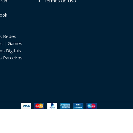
gram
Termos de Uso
book
as Redes
os | Games
os Digitais
s Parceiros