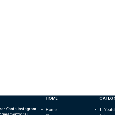
HOME
CATEG
ar Conta Instagram
Home
1- Yout
ngajamento: 10