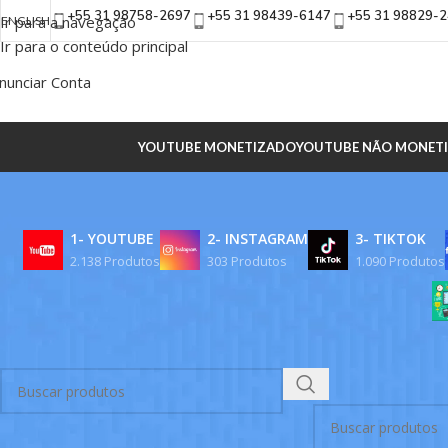
+55 31 98758-2697
+55 31 98439-6147
+55 31 98829-
Ir para a navegação
ENGLISH
Ir para o conteúdo principal
nunciar Conta
YOUTUBE MONETIZADO
YOUTUBE NÃO MONET
1- YOUTUBE
2- INSTAGRAM
3- TIKTOK
2.138 Produtos
303 Produtos
1.090 Produtos
BUSCAR
Início
/
Produtos ma
Nenhum produto foi