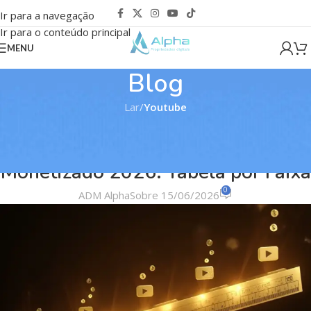
Ir para a navegação
Ir para o conteúdo principal
MENU
Blog
Lar
/
Youtube
YOUTUBE
Preço de Canal do YouTube
Monetizado 2026: Tabela por Faixa
0
ADM Alpha
Sobre 15/06/2026