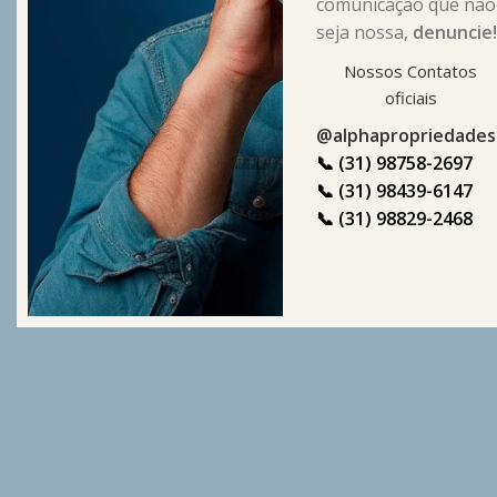
comunicação que não
Seguranç
seja nossa,
denuncie
Nossos Contatos
oficiais
Comprar canal YouTube monetizado co
@alphapropriedadesd
1.000+ depoimentos positivos, somos a
📞 (31) 98758-2697
📞 (31) 98439-6147
📞 (31) 98829-2468
Grupo Novidades WhatsApp Telegram