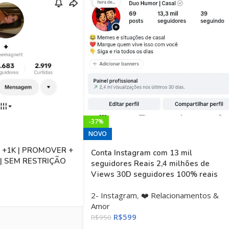
-37%
NOVO
K +1K | PROMOVER +
Conta Instagram com 13 mil
 | SEM RESTRIÇÃO
seguidores Reais 2,4 milhões de
Views 30D seguidores 100% reais
2- Instagram
,
❤️ Relacionamentos &
Amor
R$
599
R$
950