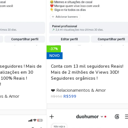
-37%
NOVO
 seguidores ! Mais de
Conta com 13 mil seguidores Reais!
ualizações em 30
Mais de 2 milhões de Views 30D!
 100% Reais !
Seguidores orgânicos !
!
❤️ Relacionamentos & Amor
os & Amor
R$
599
R$
950