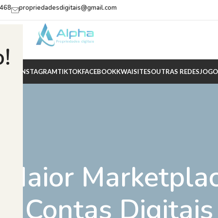
2468
propriedadesdigitais@gmail.com
!
IZADO
INSTAGRAM
TIKTOK
FACEBOOK
KWAI
SITES
OUTRAS REDES
JOGO
 Maior Marketpla
e Contas Digitai