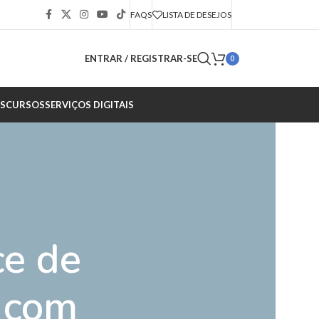
FAQS
LISTA DE DESEJOS
ENTRAR / REGISTRAR-SE
0
S
CURSOS
SERVIÇOS DIGITAIS
ce de
s com