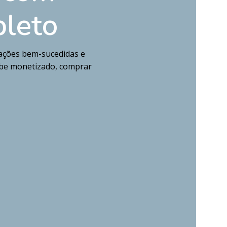
leto
ações bem-sucedidas e
ube monetizado, comprar