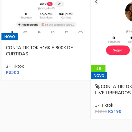
NOVO
CONTA TIK TOK +16K E 800K DE
CURTIDAS
3- Tiktok
-5%
R$
500
NOVO
🚀 CONTA TIKTO
LIVE LIBERADOS
3- Tiktok
R$
190
R$
200