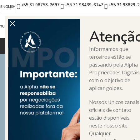
+55 31 98758-2697
+55 31 98439-6147
+55 31 98829-
ENGLISH
nunciar Conta
Atenção
YOUTUBE MONETIZADO
YOUTUBE NÃO MONET
Informamos que
terceiros estão se
passando pela Alpha
Propriedades Digitais
com o objetivo de
aplicar golpes.
Nossos únicos canais
Alpha: O
oficiais de contato
estão disponíveis
neste nosso site.
Vendas d
Qualquer