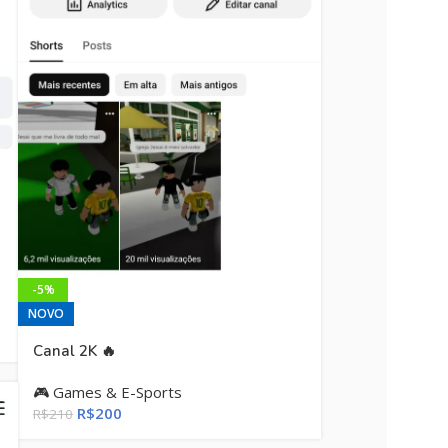
-5%
NOVO
Canal 2K 🔥
🎮 Games & E-Sports
R$
200
R$
210