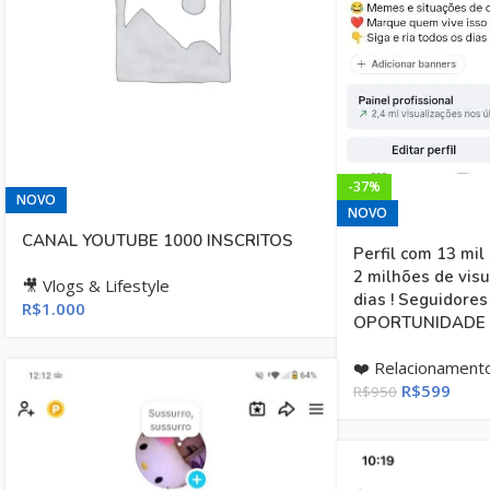
-37%
NOVO
NOVO
CANAL YOUTUBE 1000 INSCRITOS
Perfil com 13 mil
2 milhões de vis
🎥 Vlogs & Lifestyle
dias ! Seguidores
R$
1.000
OPORTUNIDADE 
❤️ Relacionament
R$
599
R$
950