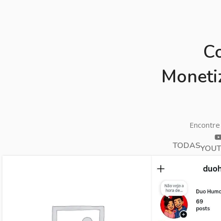
C
Moneti
Encontre 
TODAS
YOU