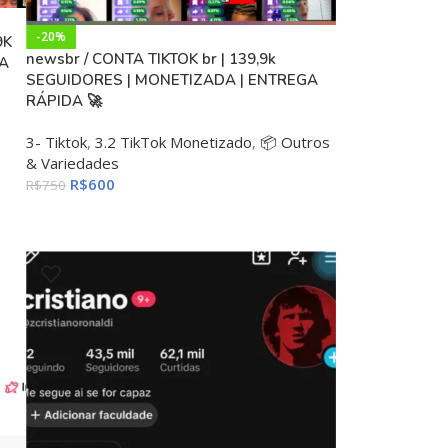
-20%
9K
newsbr / CONTA TIKTOK br | 139,9k
A
SEGUIDORES | MONETIZADA | ENTREGA
RÁPIDA 🚀
3- Tiktok
,
3.2 TikTok Monetizado
,
📦 Outros
& Variedades
R$
600
R$
750