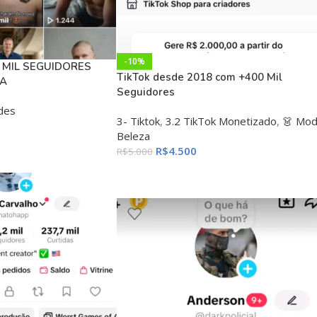
-10%
 MIL SEGUIDORES
TikTok desde 2018 com +400 Mil
DA
Seguidores
des
3- Tiktok
,
3.2 TikTok Monetizado
,
👗 Mod
Beleza
R$
4.500
R$
5.000