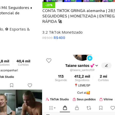
-20%
6 Mil Seguidores •
CONTA TIKTOK GRINGA alemanha | 28,
otencial de
SEGUIDORES | MONETIZADA | ENTREG
RÁPIDA 🚀
do
,
⚽ Esportes &
3.2 TikTok Monetizado
R$
400
R$
500