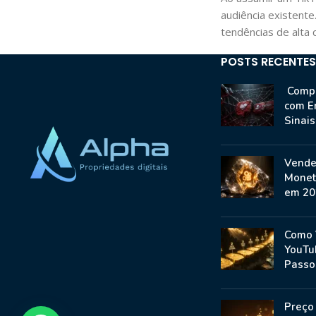
audiência existente
tendências de alta 
POSTS RECENTES
Compr
com E
Sinai
Vende
Monet
em 20
Como 
YouTu
Passo
Preço