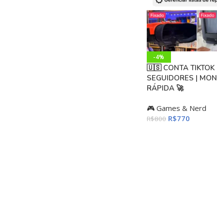
-4%
🇺🇸 CONTA TIKTOK 
SEGUIDORES | MON
RÁPIDA 🚀
🎮 Games & Nerd
R$
770
R$
800