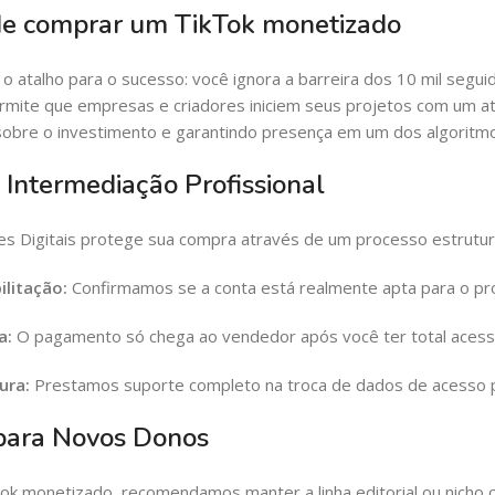
e comprar um TikTok monetizado
 o atalho para o sucesso: você ignora a barreira dos 10 mil segui
rmite que empresas e criadores iniciem seus projetos com um ati
obre o investimento e garantindo presença em um dos algoritmo
 Intermediação Profissional
es Digitais protege sua compra através de um processo estrutur
ilitação:
Confirmamos se a conta está realmente apta para o p
a:
O pagamento só chega ao vendedor após você ter total acesso 
ura:
Prestamos suporte completo na troca de dados de acesso pa
 para Novos Donos
ok monetizado, recomendamos manter a linha editorial ou nicho o