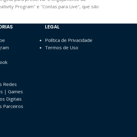
ativity Program" e "Contas para Live", que são
ORIAS
LEGAL
ube
Política de Privacidade
gram
Termos de Uso
book
as Redes
os | Games
os Digitais
s Parceiros