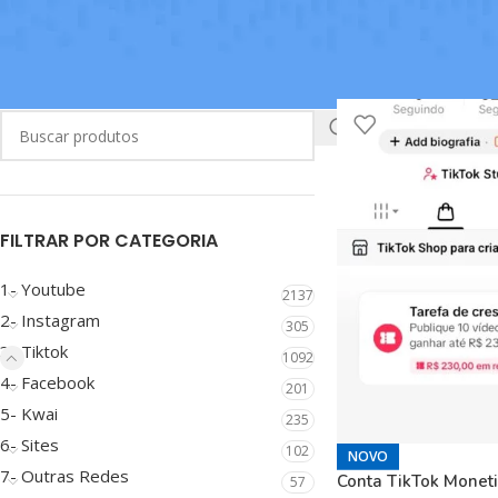
Início
/
3- Tiktok
/
3.2
BUSCAR
FILTRAR POR CATEGORIA
1- Youtube
2137
2- Instagram
305
3- Tiktok
1092
4- Facebook
201
5- Kwai
235
6- Sites
102
NOVO
7- Outras Redes
Conta TikTok Moneti
57