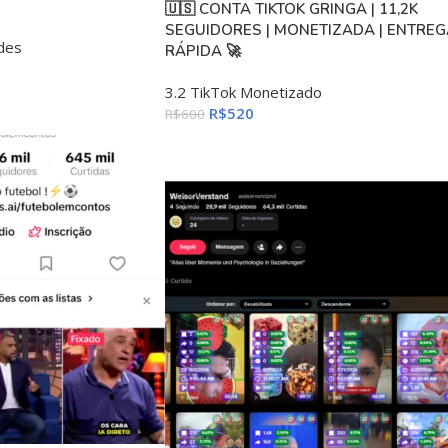
🇺🇸 CONTA TIKTOK GRINGA | 11,2K
SEGUIDORES | MONETIZADA | ENTREG
des
RÁPIDA 🚀
3.2 TikTok Monetizado
R$
520
R$
600