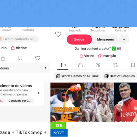
 TikTok Monetizado
Mostrar
9
12
-13%
zada + TikTok Shop +
NOVO