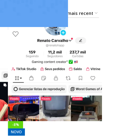
18
24
-8%
NOVO