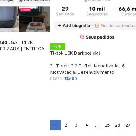
GRINGA | 11,2K
-8%
ETIZADA | ENTREGA
Tiktok 10K Darkpolicial
3- Tiktok
,
3.2 TikTok Monetizado
,
🌟
Motivação & Desenvolvimento
R$
600
R$
650
1
2
3
4
…
25
26
27