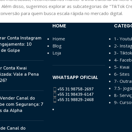
. Além disso, sugerimos explorar as subcategorias de "TikTok Cre
conversão para quem busca escala rápida no mercado digital.
HOME
CATEG
ar Conta Instagram
Home
1- Yout
ngajamento: 10
Blog
2- Insta
s de Golpe
Loja
3- Tiktok
4- Face
5- Kwai
r Conta Kwai
6- Sites
izada: Vale a Pena
WHATSAPP OFICIAL
26?
7- Outr
7.5- Jog
+55 31 98758-2697
+55 31 98439-6147
8- Serviç
Vender Canal do
+55 31 98829-2468
9- Curso
be com Segurança: 7
s da Alpha
 de Canal do