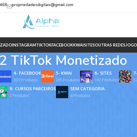
2468
propriedadesdigitais@gmail.com
IZADO
INSTAGRAM
TIKTOK
FACEBOOK
KWAI
SITES
OUTRAS REDES
JOGO
.2 TikTok Monetizado
4- FACEBOOK
5- KWAI
6- SITES
7
201 Produtos
235 Produtos
102 Produtos
5
9- CURSOS PARCEIROS
SEM CATEGORIA
2 Produtos
4 Produtos
 TikTok Monetizadas
e TikTok já habilitado para o Programa de Criatividade e comece 
erecemos contas que já atingiram os requisitos de seguidores e 
e no faturamento em dólar.