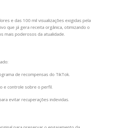
dores e das 100 mil visualizações exigidas pela
vo que já gera receita orgânica, otimizando o
s mais poderosos da atualidade.
ado:
rograma de recompensas do TikTok.
e controle sobre o perfil.
ra evitar recuperações indevidas.
riginal para preservar o engajamento da