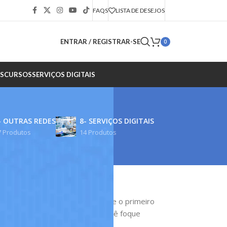
FAQS
LISTA DE DESEJOS
ENTRAR / REGISTRAR-SE
0
S
CURSOS
SERVIÇOS DIGITAIS
- OUTRAS REDES
8- SERVIÇOS DIGITAIS
7 Produtos
14 Produtos
a rentabilizar seu conteúdo desde o primeiro
visualizações, permitindo que você foque