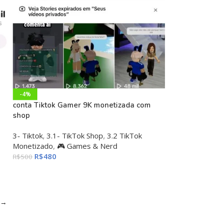
-4%
conta Tiktok Gamer 9K monetizada com
shop
3- Tiktok
,
3.1- TikTok Shop
,
3.2 TikTok
Monetizado
,
🎮 Games & Nerd
R$
480
R$
500
→