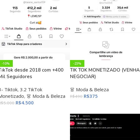
-10%
-23%
TikTok desde 2018 com +400
TIK TOK MONETIZADO (VENHA
Mil Seguidores
NEGOCIAR)
3- Tiktok
,
3.2 TikTok
👗 Moda & Beleza
Monetizado
,
👗 Moda & Beleza
R$
375
R$
490
R$
4.500
R$
5.000
ADICIONAR AO CARRINHO
ADICIONAR AO CARRINHO