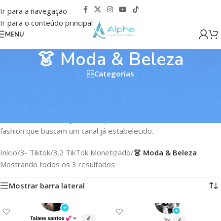
Ir para a navegação
Ir para o conteúdo principal
MENU
👗 Moda & Beleza
Categorias
Contas de TikTok monetizadas de Moda e Beleza são ativos
com receita comprovada e audiência fiel a tendências de moda,
maquiagem e cuidados com a pele. São perfis de alto valor para
marcas de beleza, lojas de roupas e criadores de conteúdo
fashion que buscam um canal já estabelecido.
Início
/
3- Tiktok
/
3.2 TikTok Monetizado
/
👗 Moda & Beleza
Mostrando todos os 3 resultados
Mostrar barra lateral