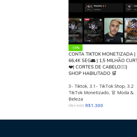
-13%
CONTA TIKTOK MONETIZADA |
66,4K SEG👥 | 1,5 MILHÃO CUR
❤️| CORTES DE CABELO💇‍♂️|
SHOP HABILITADO 🛒
3- Tiktok
,
3.1- TikTok Shop
,
3.2
TikTok Monetizado
,
👗 Moda &
Beleza
R$
1.300
R$
1.500
ADICIONAR AO CARRINHO