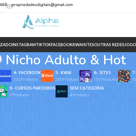
2468
propriedadesdigitais@gmail.com
IZADO
INSTAGRAM
TIKTOK
FACEBOOK
KWAI
SITES
OUTRAS REDES
JOGO
 Nicho Adulto & Hot
4- FACEBOOK
5- KWAI
6- SITES
7
202 Produtos
235 Produtos
103 Produtos
5
9- CURSOS PARCEIROS
SEM CATEGORIA
2 Produtos
4 Produtos
netizadas do nicho adulto são ativos com receita ativa e audiênci
otal discrição, segurança e suporte técnico durante a transferê
 TikTok Monetizado
/
🔞 Nicho Adulto & Hot
Mostrar
9
12