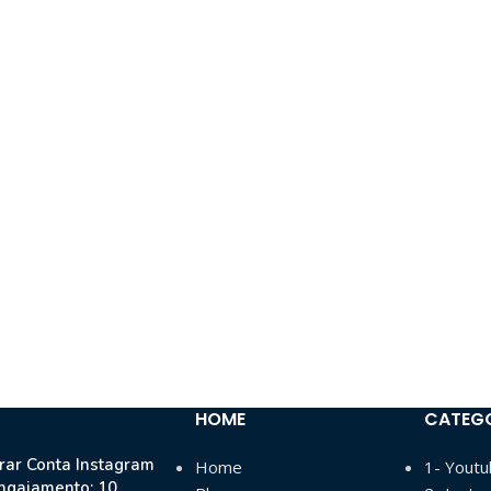
HOME
CATEG
ar Conta Instagram
Home
1- Yout
ngajamento: 10