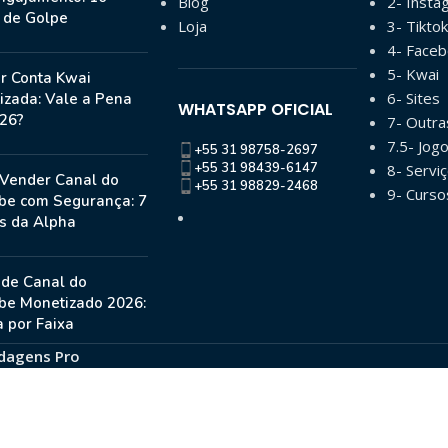
Blog
2- Insta
s de Golpe
Loja
3- Tiktok
4- Face
5- Kwai
r Conta Kwai
6- Sites
izada: Vale a Pena
WHATSAPP OFICIAL
26?
7- Outr
7.5- Jog
+55 31 98758-2697
+55 31 98439-6147
8- Serviç
Vender Canal do
+55 31 98829-2468
9- Curso
be com Segurança: 7
s da Alpha
 de Canal do
be Monetizado 2026:
 por Faixa
dagens Pro