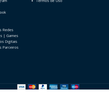
gram
Termos de Uso
book
as Redes
os | Games
os Digitais
s Parceiros