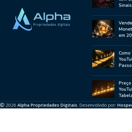
Sinai
Vende
Monet
em 20
Como 
YouTu
Passo
Preço
YouTu
Tabela
2026
Alpha Propriedades Digitais
. Desenvolvido por:
Hospe