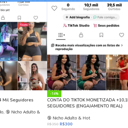
-14%
+4 Mil Seguidores
CONTA DO TIKTOK MONETIZADA +10,1
SEGUIDORES (ENGAJAMENTO REAL)
do
,
🔞 Nicho Adulto &
🔞 Nicho Adulto & Hot
R$
300
R$
350