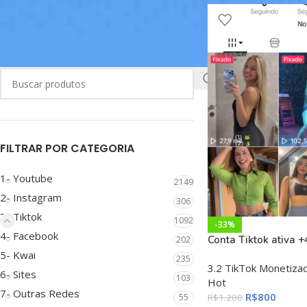
BUSCAR
FILTRAR POR CATEGORIA
1- Youtube
2149
2- Instagram
306
3- Tiktok
1092
-33%
4- Facebook
Conta Tiktok ativa 
202
5- Kwai
235
3.2 TikTok Monetiza
6- Sites
103
Hot
7- Outras Redes
R$
800
R$
1.200
55