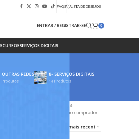
FAQS
LISTA DE DESEJOS
ENTRAR / REGISTRAR-SE
0
S
CURSOS
SERVIÇOS DIGITAIS
- OUTRAS REDES
8- SERVIÇOS DIGITAIS
5 Produtos
14 Produtos
a já consolidada. A Alpha realiza a
ncia, garantindo posse completa ao comprador.
18
24