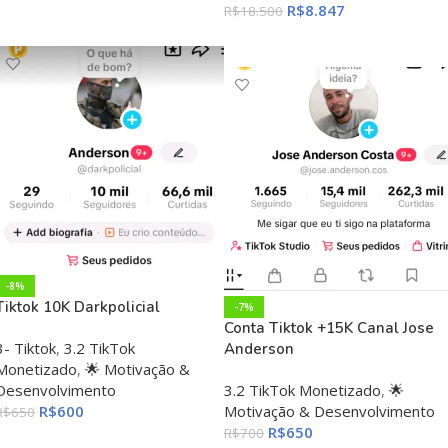
R$
8.847
R$
18.500
ADICIONAR AO CARRINHO
ADICIONAR AO CARRINHO
-8%
Tiktok 10K Darkpolicial
-7%
Conta Tiktok +15K Canal Jose
3- Tiktok
,
3.2 TikTok
Anderson
Monetizado
,
🌟 Motivação &
Desenvolvimento
3.2 TikTok Monetizado
,
🌟
R$
600
Motivação & Desenvolvimento
R$
650
R$
650
R$
700
ADICIONAR AO CARRINHO