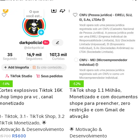
-14%
-52%
Cortes explosivos Tiktok 16K
TikTok shop 1.1 Milhão,
shop limpo pra vc , canal
Monetizado e com documentos
monetizado
shope para preencher, zero
restrição e com Gmail de
3- Tiktok
,
3.1- TikTok Shop
,
3.2
ativação
TikTok Monetizado
,
🌟
Motivação & Desenvolvimento
🌟 Motivação &
R$
600
Desenvolvimento
R$
700