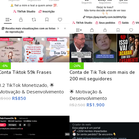
-6%
-24%
Conta Tiktok 59k Frases
Conta de Tik Tok com mais de
200 mil seguidores
3.2 TikTok Monetizado
,
🌟
Motivação & Desenvolvimento
🌟 Motivação &
R$
850
Desenvolvimento
R$
900
R$
1.900
R$
2.500
ADICIONAR AO CARRINHO
ADICIONAR AO CARRINHO