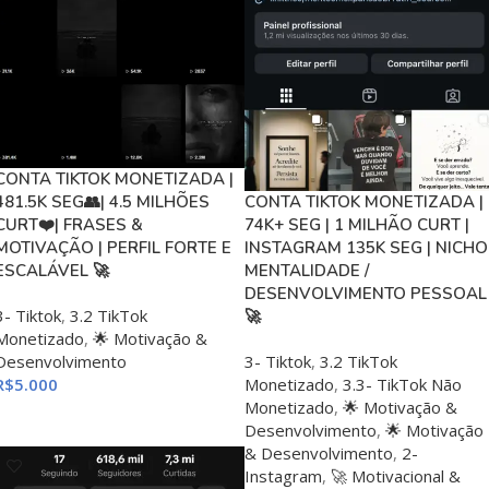
CONTA TIKTOK MONETIZADA |
481.5K SEG👥| 4.5 MILHÕES
CONTA TIKTOK MONETIZADA |
CURT❤️| FRASES &
74K+ SEG | 1 MILHÃO CURT |
MOTIVAÇÃO | PERFIL FORTE E
INSTAGRAM 135K SEG | NICHO
ESCALÁVEL 🚀
MENTALIDADE /
DESENVOLVIMENTO PESSOAL
3- Tiktok
,
3.2 TikTok
🚀
Monetizado
,
🌟 Motivação &
Desenvolvimento
3- Tiktok
,
3.2 TikTok
R$
5.000
Monetizado
,
3.3- TikTok Não
Monetizado
,
🌟 Motivação &
ADICIONAR AO CARRINHO
Desenvolvimento
,
🌟 Motivação
& Desenvolvimento
,
2-
Instagram
,
🚀 Motivacional &