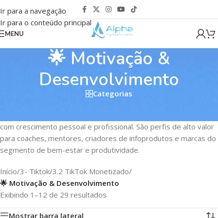
Ir para a navegação
Ir para o conteúdo principal
MENU
🌟 Motivação &
Desenvolvimento
Categorias
Contas de TikTok monetizadas de Motivação e Desenvolvimento
Pessoal são ativos com receita ativa e audiência comprometida
com crescimento pessoal e profissional. São perfis de alto valor
para coaches, mentores, criadores de infoprodutos e marcas do
segmento de bem-estar e produtividade.
Início
/
3- Tiktok
/
3.2 TikTok Monetizado
/
🌟 Motivação & Desenvolvimento
Exibindo 1–12 de 29 resultados
Mostrar barra lateral