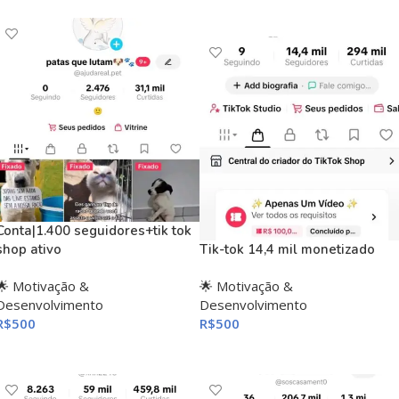
ADICIONAR AO CARRINHO
Conta|1.400 seguidores+tik tok
shop ativo
Tik-tok 14,4 mil monetizado
🌟 Motivação &
🌟 Motivação &
Desenvolvimento
Desenvolvimento
R$
500
R$
500
ADICIONAR AO CARRINHO
ADICIONAR AO CARRINHO