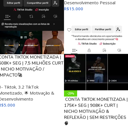
Desenvolvimento Pessoal
R$
15.000
ADICIONAR AO CARRINHO
CONTA TIKTOK MONETIZADA |
608K+ SEG | 7,5 MILHÕES CURT
| NICHO MOTIVAÇÃO /
IMPACTO🚀
3- Tiktok
,
3.2 TikTok
Monetizado
,
🌟 Motivação &
-29%
Desenvolvimento
CONTA TIKTOK MONETIZADA |
R$
5.000
175K+ SEG | 908K+ CURT |
NICHO MOTIVAÇÃO &
ADICIONAR AO CARRINHO
REFLEXÃO | SEM RESTRIÇÕES
🧠