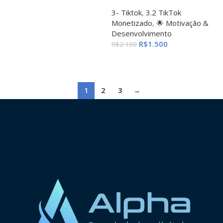
3- Tiktok
,
3.2 TikTok
Monetizado
,
🌟 Motivação &
Desenvolvimento
R$
1.500
R$
2.100
ADICIONAR AO CARRINHO
1
2
3
→