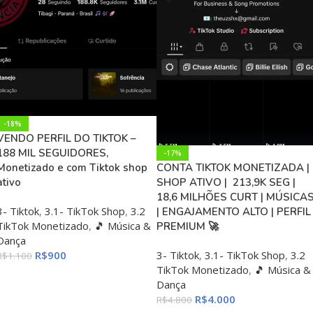
-18%
VENDO PERFIL DO TIKTOK –
188 MIL SEGUIDORES,
-17%
Monetizado e com Tiktok shop
CONTA TIKTOK MONETIZADA |
ativo
SHOP ATIVO | 213,9K SEG |
18,6 MILHÕES CURT | MÚSICA
3- Tiktok
,
3.1- TikTok Shop
,
3.2
| ENGAJAMENTO ALTO | PERFIL
TikTok Monetizado
,
🎵 Música &
PREMIUM 🚀
Dança
R$
900
3- Tiktok
,
3.1- TikTok Shop
,
3.2
R$
1.100
TikTok Monetizado
,
🎵 Música &
ADICIONAR AO CARRINHO
Dança
R$
4.000
R$
4.800