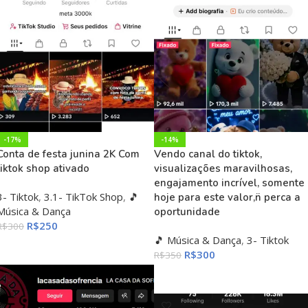
-17%
-14%
Conta de festa junina 2K Com
Vendo canal do tiktok,
tiktok shop ativado
visualizações maravilhosas,
engajamento incrível, somente
3- Tiktok
,
3.1- TikTok Shop
,
🎵
hoje para este valor,n̈ perca a
Música & Dança
oportunidade
R$
250
R$
300
🎵 Música & Dança
,
3- Tiktok
ADICIONAR AO CARRINHO
R$
300
R$
350
ADICIONAR AO CARRINHO