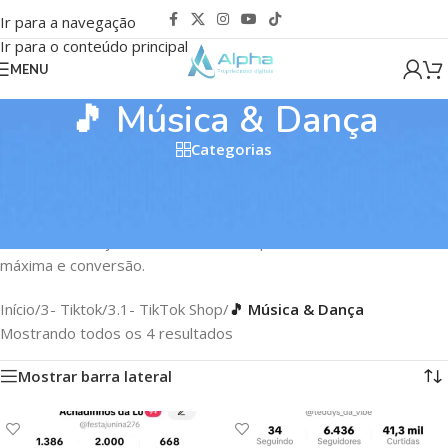
Ir para a navegação
Ir para o conteúdo principal
MENU
🎵 Música & Dança
Categorias
Contas de TikTok com Shop ativo de Música e Dança combinam o
maior alcance orgânico da plataforma com capacidade de venda
direta. São perfis ideais para artistas, produtoras musicais,
escolas de dança e marcas de moda que buscam visibilidade
máxima e conversão.
Início
/
3- Tiktok
/
3.1- TikTok Shop
/
🎵 Música & Dança
Mostrando todos os 4 resultados
Mostrar barra lateral