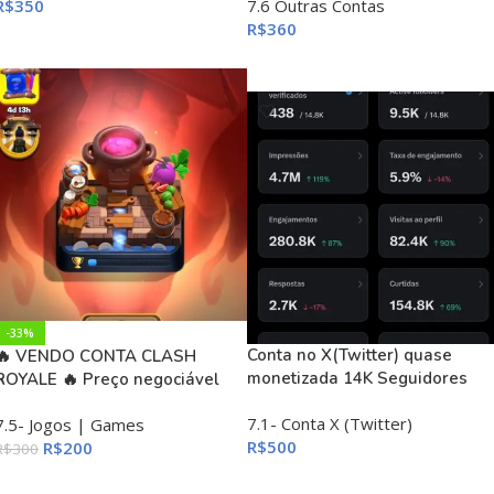
R$
350
7.6 Outras Contas
R$
360
ADICIONAR AO CARRINHO
ADICIONAR AO CARRINHO
-33%
Conta no X(Twitter) quase
🔥 VENDO CONTA CLASH
monetizada 14K Seguidores
ROYALE 🔥 Preço negociável
7.1- Conta X (Twitter)
7.5- Jogos | Games
R$
500
R$
200
R$
300
ADICIONAR AO CARRINHO
ADICIONAR AO CARRINHO