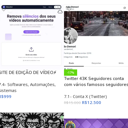
SITE DE EDIÇÃO DE VÍDEO⚡
-17%
Twitter 43K Seguidores conta
7.4- Softwares, Automações,
com vários famosos seguidore
Sistemas
R$
999
7.1- Conta X (Twitter)
R$
12.500
R$
15.000
ADICIONAR AO CARRINHO
ADICIONAR AO CARRINHO