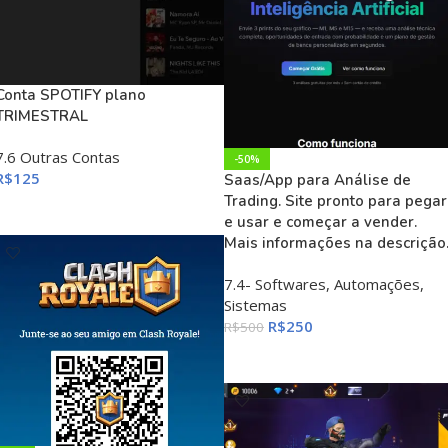
Conta SPOTIFY plano
TRIMESTRAL
7.6 Outras Contas
-50%
R$
125
Saas/App para Análise de
Trading. Site pronto para pegar
ADICIONAR AO CARRINHO
e usar e começar a vender.
Mais informações na descrição
7.4- Softwares, Automações,
Sistemas
R$
250
R$
500
ADICIONAR AO CARRINHO