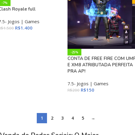
-7%
Clash Royale full
7.5- Jogos | Games
R$
1.400
R$
1.500
ADICIONAR AO CARRINHO
-25%
CONTA DE FREE FIRE COM UM
E XM8 ATRIBUTADA PERFEITA
PRA AP!
7.5- Jogos | Games
R$
150
R$
200
ADICIONAR AO CARRINHO
1
2
3
4
5
→