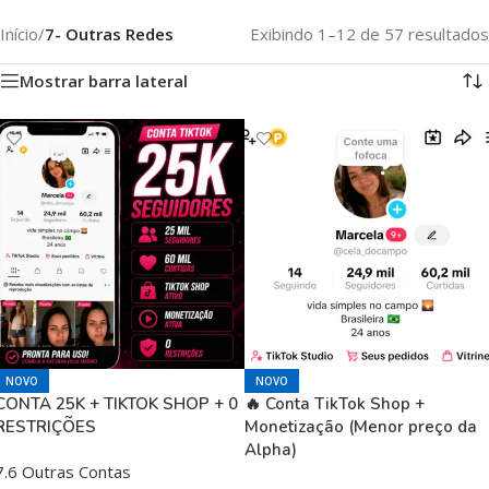
Início
/
7- Outras Redes
Exibindo 1–12 de 57 resultados
Mostrar barra lateral
NOVO
NOVO
CONTA 25K + TIKTOK SHOP + 0
🔥 Conta TikTok Shop +
RESTRIÇÕES
Monetização (Menor preço da
Alpha)
7.6 Outras Contas