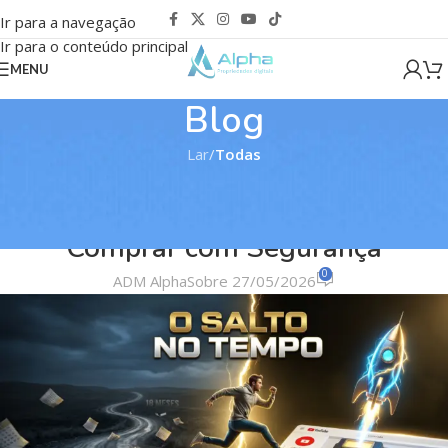
Ir para a navegação
Ir para o conteúdo principal
MENU
Blog
Lar
/
Todas
TODAS
Canal YouTube Monetizado: Como
Comprar com Segurança
0
ADM Alpha
Sobre 27/05/2026