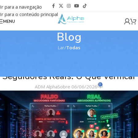
Ir para a navegação
Ir para o conteúdo principal
MENU
Blog
Lar
/
Todas
TODAS
Comprar Conta TikTok com
Seguidores Reais: O Que Verificar
0
ADM Alpha
Sobre 06/06/2026