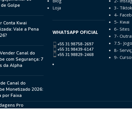
Blog
2- Insta
s de Golpe
Loja
3- Tiktok
4- Face
5- Kwai
r Conta Kwai
6- Sites
izada: Vale a Pena
WHATSAPP OFICIAL
26?
7- Outr
7.5- Jog
+55 31 98758-2697
+55 31 98439-6147
8- Serviç
Vender Canal do
+55 31 98829-2468
9- Curso
be com Segurança: 7
s da Alpha
 de Canal do
be Monetizado 2026:
 por Faixa
dagens Pro