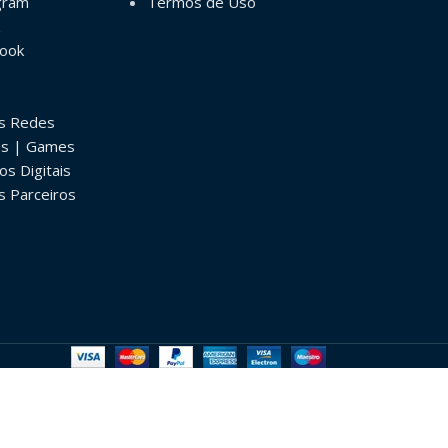
gram
Termos de Uso
book
as Redes
os | Games
os Digitais
s Parceiros