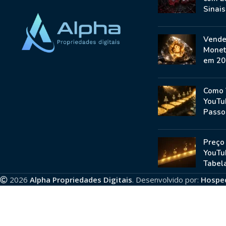
Sinai
Vende
Monet
em 20
Como 
YouTu
Passo
Preço
YouTu
Tabela
2026
Alpha Propriedades Digitais
. Desenvolvido por:
Hospe