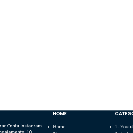
HOME
CATEG
ar Conta Instagram
Home
1- Yout
ngajamento: 10