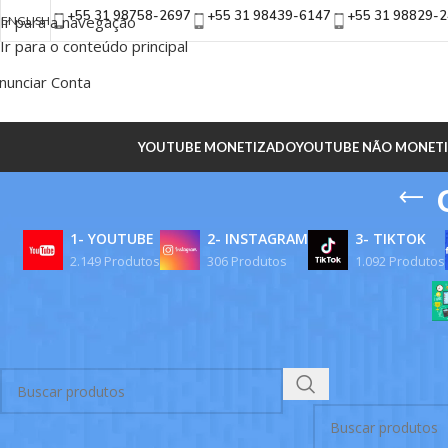
+55 31 98758-2697
+55 31 98439-6147
+55 31 98829-
Ir para a navegação
ENGLISH
Ir para o conteúdo principal
nunciar Conta
YOUTUBE MONETIZADO
YOUTUBE NÃO MONET
1- YOUTUBE
2- INSTAGRAM
3- TIKTOK
2.149 Produtos
306 Produtos
1.092 Produtos
BUSCAR
Início
/
Produtos ma
Nenhum produto foi