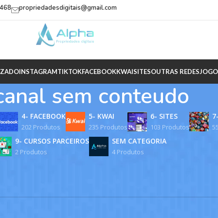
2468
propriedadesdigitais@gmail.com
IZADO
INSTAGRAM
TIKTOK
FACEBOOK
KWAI
SITES
OUTRAS REDES
JOGO
canal sem conteudo
4- FACEBOOK
5- KWAI
6- SITES
7
202 Produtos
235 Produtos
103 Produtos
5
9- CURSOS PARCEIROS
SEM CATEGORIA
2 Produtos
4 Produtos
rcados com a tag “canal sem conteudo”
 encontrado para a sua seleção.