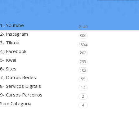
FILTRAR POR CATEGORIA
1- Youtube
2149
2- Instagram
306
3- Tiktok
1092
4- Facebook
202
5- Kwai
235
6- Sites
103
7- Outras Redes
55
8- Serviços Digitais
14
9- Cursos Parceiros
2
Sem Categoria
4