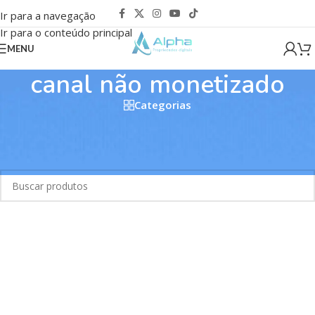
Ir para a navegação
Ir para o conteúdo principal
MENU
canal não monetizado
Categorias
Início
/
Produtos marcados com a tag “canal não monetizado”
Nenhum produto foi encontrado para a sua seleção.