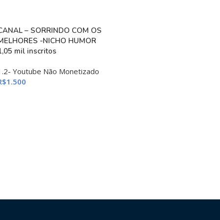
CANAL – SORRINDO COM OS
MELHORES -NICHO HUMOR
1,05 mil inscritos
1.2- Youtube Não Monetizado
R$
1.500
ADICIONAR AO CARRINHO