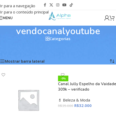
Ir para a navegação
Ir para o conteúdo principal
MENU
vendocanalyoutube
Categorias
Início
/
Produtos marcados com a tag “vendocanalyoutube”
Mostrando todos os 2 resultados
Mostrar barra lateral
-9%
Canal Jully Espelho da Vaidad
309k – verificado
💄 Beleza & Moda
R$
32.000
R$
35.000
ADICIONAR AO CARRINHO