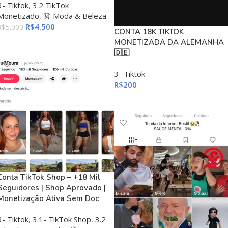
3- Tiktok
,
3.2 TikTok
Monetizado
,
👗 Moda & Beleza
R$
4.500
R$
5.000
CONTA 18K TIKTOK
ADICIONAR AO CARRINHO
MONETIZADA DA ALEMANHA
🇩🇪
3- Tiktok
R$
200
ADICIONAR AO CARRINHO
Conta TikTok Shop – +18 Mil
Seguidores | Shop Aprovado |
Monetização Ativa Sem Doc
3- Tiktok
,
3.1- TikTok Shop
,
3.2