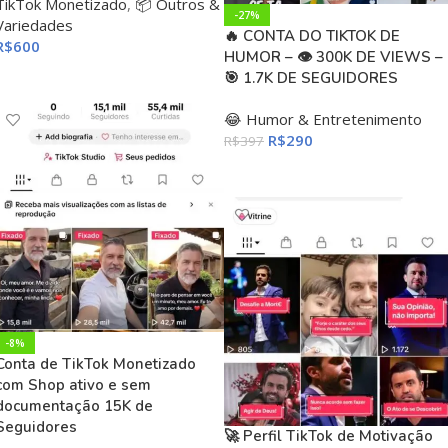
TikTok Monetizado
,
📦 Outros &
-27%
Variedades
🔥 CONTA DO TIKTOK DE
R$
600
HUMOR – 👁 300K DE VIEWS –
ADICIONAR AO CARRINHO
🎯 1.7K DE SEGUIDORES
😂 Humor & Entretenimento
R$
290
R$
397
ADICIONAR AO CARRINHO
-8%
Conta de TikTok Monetizado
com Shop ativo e sem
documentação 15K de
Seguidores
🚀 Perfil TikTok de Motivação