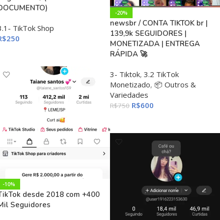
DOCUMENTO)
-20%
newsbr / CONTA TIKTOK br |
3.1- TikTok Shop
139,9k SEGUIDORES |
R$
250
MONETIZADA | ENTREGA
ADICIONAR AO CARRINHO
RÁPIDA 🚀
3- Tiktok
,
3.2 TikTok
Monetizado
,
📦 Outros &
Variedades
R$
600
R$
750
ADICIONAR AO CARRINHO
-10%
TikTok desde 2018 com +400
Mil Seguidores