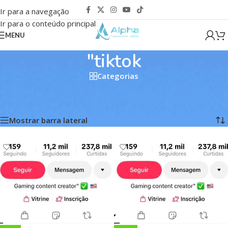
Ir para a navegação
Ir para o conteúdo principal
MENU
"tiktok
Categorias
Início
/
Produtos marcados com a tag “"tiktok”
Exibindo 1–12 de 260 resultados
Mostrar barra lateral