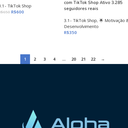
com TikTok Shop Ativo 3.285
3.1- TikTok Shop
seguidores reais
R$
600
R$
650
ADICIONAR AO CARRINHO
3.1- TikTok Shop
,
🌟 Motivação 
Desenvolvimento
R$
350
ADICIONAR AO CARRINHO
1
2
3
4
…
20
21
22
→