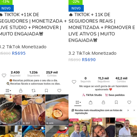
-13%
-22%
NOVO
NOVO
🔥 TIKTOK +11K DE
🔥 TIKTOK + 11K DE
SEGUIDORES | MONETIZADA +
SEGUIDORES REAIS |
LIVE STUDIO + PROMOVER |
MONETIZADA + PROMOVER E
MUITO ENGAJADA🚨
LIVE ATIVOS | MUITO
ENGAJADA🚨
3.2 TikTok Monetizado
R$
695
3.2 TikTok Monetizado
R$
800
R$
690
R$
890
ADICIONAR AO CARRINHO
ADICIONAR AO CARRINHO