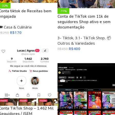
-32%
Conta tiktok de Receitas bem
-11%
engajada
Conta de TikTok com 11k de
seguidores Shop ativo e sem
🍽️ Casa & Culinária
documentação
R$
170
R$
250
3- Tiktok
,
3.1- TikTok Shop
,
📦
ADICIONAR AO CARRINHO
Outros & Variedades
R$
400
R$
450
ADICIONAR AO CARRINHO
Conta TikTok Shop – 1.462 Mil
Seguidores / (SEM