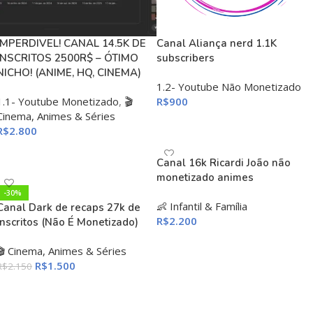
IMPERDIVEL! CANAL 14.5K DE
Canal Aliança nerd 1.1K
INSCRITOS 2500R$ – ÓTIMO
subscribers
NICHO! (ANIME, HQ, CINEMA)
1.2- Youtube Não Monetizado
1.1- Youtube Monetizado
,
🎬
R$
900
Cinema, Animes & Séries
ADICIONAR AO CARRINHO
R$
2.800
ADICIONAR AO CARRINHO
Canal 16k Ricardi João não
monetizado animes
-30%
👶 Infantil & Família
Canal Dark de recaps 27k de
R$
2.200
Inscritos (Não É Monetizado)
ADICIONAR AO CARRINHO
🎬 Cinema, Animes & Séries
R$
1.500
R$
2.150
ADICIONAR AO CARRINHO