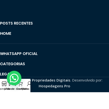
POSTS RECENTES
HOME
WHATSAPP OFICIAL
CATEGORIAS
LEGAL
2026
Alpha Propriedades Digitais
. Desenvolvido por:
Hospedagens Pro
omprar
Lista de desejos
Filtros
Carrinho
Minha conta