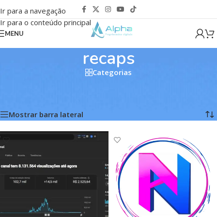
Ir para a navegação
Ir para o conteúdo principal
MENU
recaps
Categorias
Início
/
Produtos marcados com a tag “recaps”
Mostrando todos os 4 resultados
Mostrar barra lateral