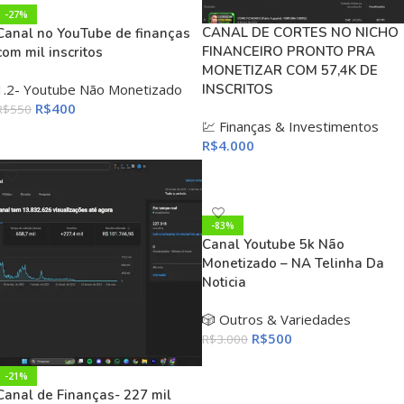
-27%
CANAL DE CORTES NO NICHO
Canal no YouTube de finanças
FINANCEIRO PRONTO PRA
com mil inscritos
MONETIZAR COM 57,4K DE
1.2- Youtube Não Monetizado
INSCRITOS
R$
400
R$
550
💹 Finanças & Investimentos
ADICIONAR AO CARRINHO
R$
4.000
ADICIONAR AO CARRINHO
-83%
Canal Youtube 5k Não
Monetizado – NA Telinha Da
Noticia
🎲 Outros & Variedades
R$
500
R$
3.000
ADICIONAR AO CARRINHO
-21%
Canal de Finanças- 227 mil