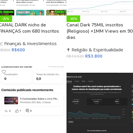
-25%
-65%
CANAL DARK nicho de
Canal Dark 75MIL inscritos
FINANÇAS com 680 Inscritos
(Religioso) +1MM Views em 90
dias
💹 Finanças & Investimentos
R$
600
✝️ Religião & Espiritualidade
R$
800
R$
3.800
R$
10.920
ADICIONAR AO CARRINHO
ADICIONAR AO CARRINHO