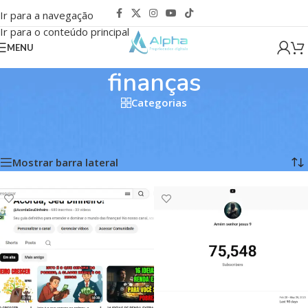
Ir para a navegação
Ir para o conteúdo principal
MENU
finanças
Categorias
Início
/
Produtos marcados com a tag “finanças”
Mostrando todos os 6 resultados
Mostrar barra lateral