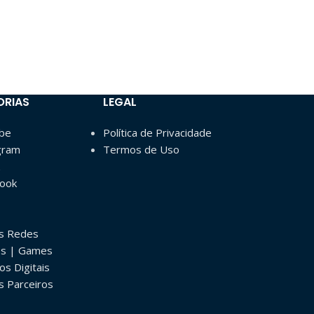
ORIAS
LEGAL
ube
Política de Privacidade
gram
Termos de Uso
book
as Redes
os | Games
os Digitais
s Parceiros