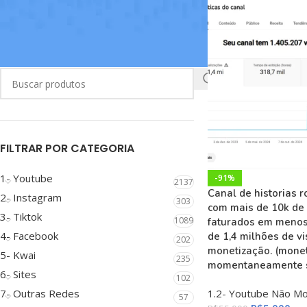
BUSCAR
FILTRAR POR CATEGORIA
1- Youtube
-91%
2137
Canal de historias 
2- Instagram
303
com mais de 10k de 
3- Tiktok
1089
faturados em menos
4- Facebook
de 1,4 milhões de v
202
monetização. (mone
5- Kwai
235
momentaneamente 
6- Sites
102
1.2- Youtube Não M
7- Outras Redes
57