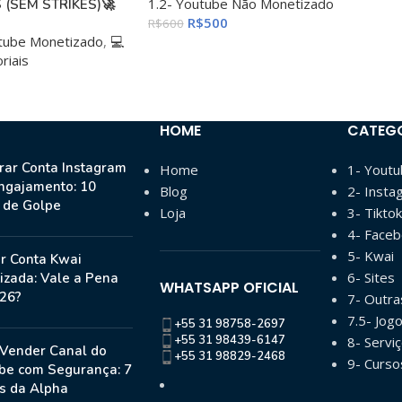
1.2- Youtube Não Monetizado
 (SEM STRIKES)🚀
R$
500
R$
600
utube Monetizado
,
💻
riais
HOME
CATEG
ar Conta Instagram
Home
1- Yout
ngajamento: 10
Blog
2- Insta
s de Golpe
Loja
3- Tiktok
4- Face
5- Kwai
r Conta Kwai
6- Sites
izada: Vale a Pena
WHATSAPP OFICIAL
26?
7- Outr
7.5- Jog
+55 31 98758-2697
+55 31 98439-6147
8- Serviç
Vender Canal do
+55 31 98829-2468
9- Curso
be com Segurança: 7
s da Alpha