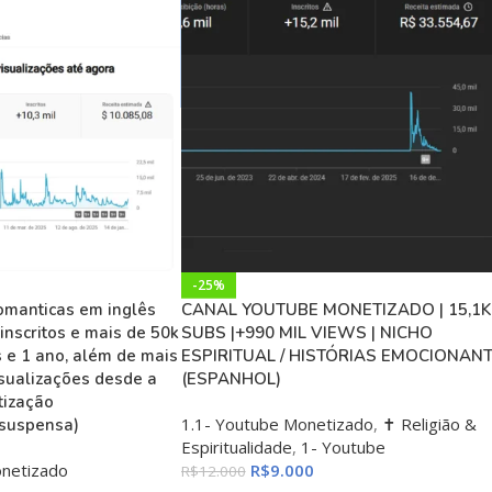
-25%
romanticas em inglês
CANAL YOUTUBE MONETIZADO | 15,1K
inscritos e mais de 50k
SUBS |+990 MIL VIEWS | NICHO
 e 1 ano, além de mais
ESPIRITUAL / HISTÓRIAS EMOCIONAN
isualizações desde a
(ESPANHOL)
tização
1.1- Youtube Monetizado
,
✝️ Religião &
suspensa)
Espiritualidade
,
1- Youtube
onetizado
R$
9.000
R$
12.000