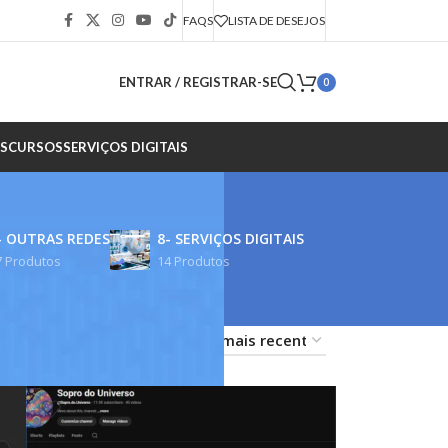
FAQS
LISTA DE DESEJOS
ENTRAR / REGISTRAR-SE
0
S
CURSOS
SERVIÇOS DIGITAIS
- OUTRAS REDES
8- SERVIÇOS DIGITAIS
7 Produtos
14 Produtos
18
24