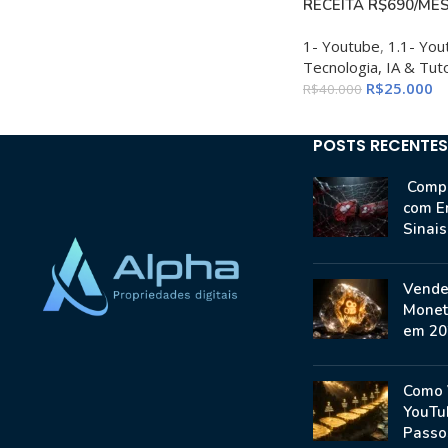
RECEITA R$690/MÊS
1- Youtube
,
1.1- Yo
Tecnologia, IA & Tuto
R$
25.000
R$
40.000
POSTS RECENTES
Compr
com E
Sinai
Vende
Monet
em 20
Como 
YouTu
Passo