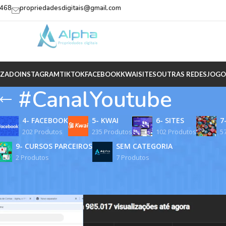
2468
propriedadesdigitais@gmail.com
IZADO
INSTAGRAM
TIKTOK
FACEBOOK
KWAI
SITES
OUTRAS REDES
JOGO
#CanalYoutube
4- FACEBOOK
5- KWAI
6- SITES
7
202 Produtos
235 Produtos
102 Produtos
5
9- CURSOS PARCEIROS
SEM CATEGORIA
2 Produtos
7 Produtos
rcados com a tag “#CanalYoutube”
Mostrar
9
12