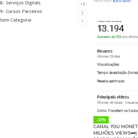
R$
5.000
R$
55.000
8- Serviços Digitais
14
9- Cursos Parceiros
2
Sem Categoria
7
-38%
CANAL YOU MONET |
MILHÕES VIEWS👀| 