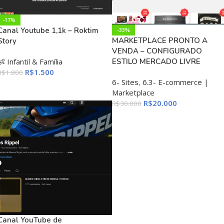
-17%
Canal Youtube 1,1k – Roktim
-33%
MARKETPLACE PRONTO A
Story
VENDA – CONFIGURADO
👶 Infantil & Família
ESTILO MERCADO LIVRE
R$
1.500
R$
1.800
6- Sites
,
6.3- E-commerce |
ADICIONAR AO CARRINHO
Marketplace
R$
20.000
R$
30.000
ADICIONAR AO CARRINHO
Canal YouTube de