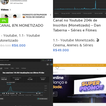
Canal no Youtube 204k de
-8%
Inscritos (Monetizado) – Dan
CANAL 87K MONETIZADO
Taberna – Séries e Filmes
1- Youtube
,
1.1- Youtube
1.1- Youtube Monetizado
,
🎬
Monetizado
Cinema, Animes & Séries
R$
6.000
R$
6.500
R$
49.000
ADICIONAR AO CARRINHO
ADICIONAR AO CARRINHO