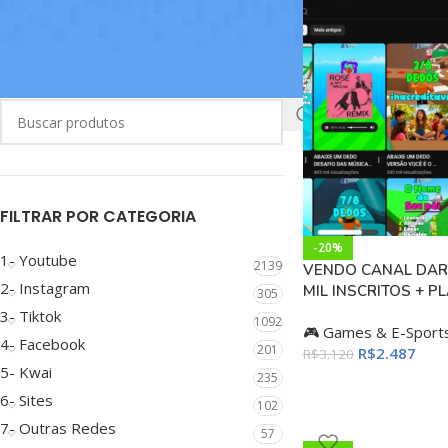
BUSCAR
FILTRAR POR CATEGORIA
-20%
1- Youtube
2139
VENDO CANAL DAR
2- Instagram
MIL INSCRITOS + P
305
3- Tiktok
1092
🎮 Games & E-Sport
4- Facebook
201
R$
2.487
R$
3.120
5- Kwai
235
6- Sites
102
7- Outras Redes
57