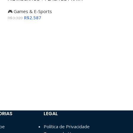
🎮 Games & E-Sports
R$
2.587
R$
3.320
ORIAS
LEGAL
ube
Política de Privacidade