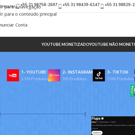
+55 31 98758-2697
+55 31 98439-6147
+55 31 98829-
Ir para a navegação
ENGLISH
Ir para o conteúdo principal
nunciar Conta
YOUTUBE MONETIZADO
YOUTUBE NÃO MONET
1- YOUTUBE
2- INSTAGRAM
3- TIKTOK
2.139 Produtos
305 Produtos
1.092 Produtos
FILTRAR POR PREÇO
Início
/
Produtos ma
Preço:
R$800
—
R$2.990
FILTRAR