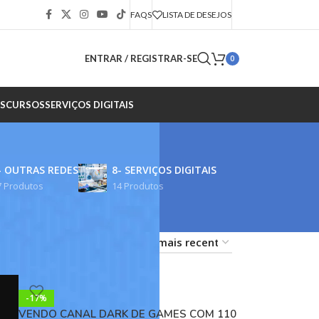
FAQS
LISTA DE DESEJOS
ENTRAR / REGISTRAR-SE
0
S
CURSOS
SERVIÇOS DIGITAIS
- OUTRAS REDES
8- SERVIÇOS DIGITAIS
7 Produtos
14 Produtos
18
24
-17%
VENDO CANAL DARK DE GAMES COM 110