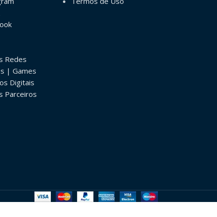
gram
Termos de Uso
book
as Redes
os | Games
os Digitais
s Parceiros