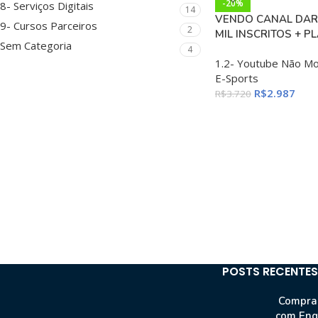
-20%
8- Serviços Digitais
14
VENDO CANAL DAR
9- Cursos Parceiros
2
MIL INSCRITOS + P
Sem Categoria
4
1.2- Youtube Não M
E-Sports
R$
2.987
R$
3.720
POSTS RECENTES
Comprar
com Eng