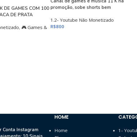
Canal de games e música 11 K na
promoção, sobe shorts bem
K DE GAMES COM 100
LACA DE PRATA
1.2- Youtube Não Monetizado
R$
800
onetizado
,
🎮 Games &
HOME
CATEG
 Conta Instagram
Home
1- Yout
ajamento: 10 Sinais