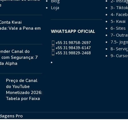
Blog
2- Insta
e
Loja
3- Tiktok
4- Face
5- Kwai
Conta Kwai
6- Sites
ada: Vale a Pena em
WHATSAPP OFICIAL
7- Outr
7.5- Jog
+55 31 98758-2697
+55 31 98439-6147
8- Serviç
nder Canal do
+55 31 98829-2468
9- Curso
 com Segurança: 7
da Alpha
Preço de Canal
do YouTube
Monetizado 2026:
Tabela por Faixa
dagens Pro