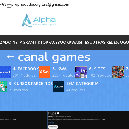
2468
propriedadesdigitais@gmail.com
IZADO
INSTAGRAM
TIKTOK
FACEBOOK
KWAI
SITES
OUTRAS REDES
JOGO
canal games
4- FACEBOOK
5- KWAI
6- SITES
7
201 Produtos
235 Produtos
102 Produtos
5
9- CURSOS PARCEIROS
SEM CATEGORIA
2 Produtos
4 Produtos
rcados com a tag “canal games”
Mostrar
9
12