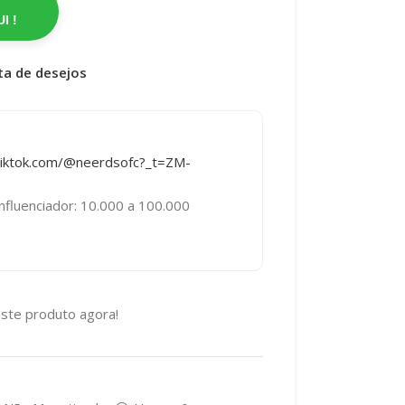
I !
sta de desejos
tiktok.com/@neerdsofc?_t=ZM-
nfluenciador: 10.000 a 100.000
ste produto agora!