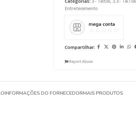
Categorias:
3- Tiktok
,
3.3- TikTo
Entretenimento
mega conta
Compartilhar:
Report Abuse
ÃO
INFORMAÇÕES DO FORNECEDOR
MAIS PRODUTOS