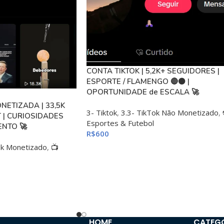
CONTA TIKTOK | 5,2K+ SEGUIDORES |
ESPORTE / FLAMENGO 🔴⚫ |
OPORTUNIDADE de ESCALA 🚀
NETIZADA | 33,5K
3- Tiktok
,
3.3- TikTok Não Monetizado
,
T | CURIOSIDADES
Esportes & Futebol
ENTO 🚀
R$
600
ok Monetizado
,
📺
HOME
CATEG