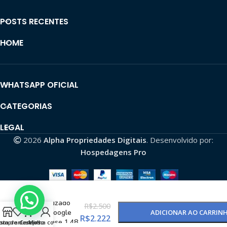
POSTS RECENTES
HOME
WHATSAPP OFICIAL
CATEGORIAS
LEGAL
2026
Alpha Propriedades Digitais
. Desenvolvido por:
Hospedagens Pro
Canal
monetizado
R$
2.500
com Google
ADICIONAR AO CARRIN
R$
2.222
AdSense 1,48
omprar
ista de desejos
Carrinho
Minha conta