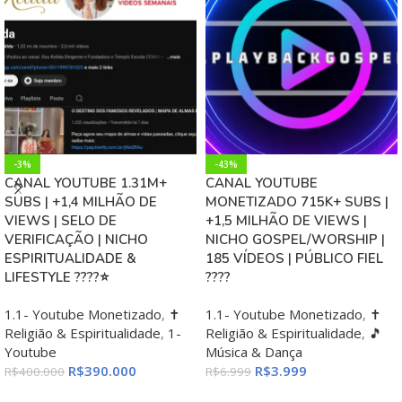
-3%
-43%
CANAL YOUTUBE 1.31M+
CANAL YOUTUBE
SUBS | +1,4 MILHÃO DE
MONETIZADO 715K+ SUBS |
VIEWS | SELO DE
+1,5 MILHÃO DE VIEWS |
VERIFICAÇÃO | NICHO
NICHO GOSPEL/WORSHIP |
ESPIRITUALIDADE &
185 VÍDEOS | PÚBLICO FIEL
LIFESTYLE ????⭐
????️
1.1- Youtube Monetizado
,
✝️
1.1- Youtube Monetizado
,
✝️
Religião & Espiritualidade
,
1-
Religião & Espiritualidade
,
🎵
Youtube
Música & Dança
R$
390.000
R$
3.999
R$
400.000
R$
6.999
ADICIONAR AO CARRINHO
ADICIONAR AO CARRINHO