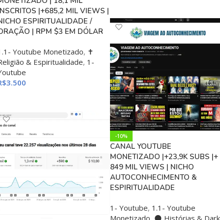
MONETIZADO | 18,1 MIL
ADICIONAR AO CARRINHO
INSCRITOS |+685,2 MIL VIEWS |
NICHO ESPIRITUALIDADE /
ORAÇÃO | RPM $3 EM DÓLAR
1.1- Youtube Monetizado
,
✝️
Religião & Espiritualidade
,
1-
Youtube
R$
3.500
ADICIONAR AO CARRINHO
-10%
CANAL YOUTUBE
MONETIZADO |+23,9K SUBS |+
849 MIL VIEWS | NICHO
AUTOCONHECIMENTO &
ESPIRITUALIDADE
1- Youtube
,
1.1- Youtube
Monetizado
,
🌑 Histórias & Dark