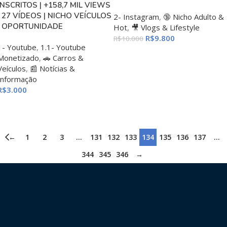
INSCRITOS | +158,7 MIL VIEWS
| 27 VÍDEOS | NICHO VEÍCULOS
2- Instagram
,
🔞 Nicho Adulto &
| OPORTUNIDADE
Hot
,
🎥 Vlogs & Lifestyle
R$
9.800
R$
10.000
1- Youtube
,
1.1- Youtube
ADICIONAR AO CARRINHO
Monetizado
,
🚗 Carros &
Veículos
,
📰 Notícias &
Informação
R$
3.000
ADICIONAR AO CARRINHO
←
1
2
3
…
131
132
133
134
135
136
137
…
344
345
346
→