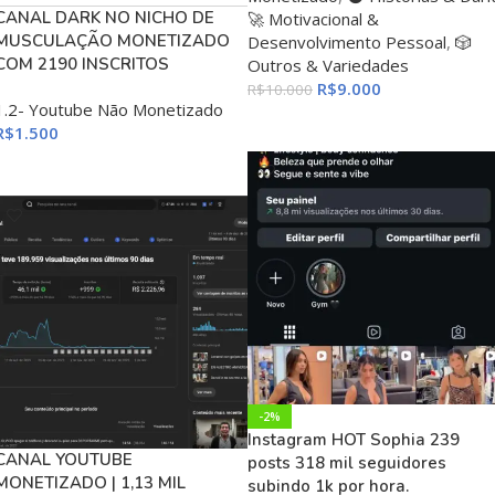
CANAL DARK NO NICHO DE
🚀 Motivacional &
MUSCULAÇÃO MONETIZADO
Desenvolvimento Pessoal
,
🎲
COM 2190 INSCRITOS
Outros & Variedades
R$
9.000
R$
10.000
1.2- Youtube Não Monetizado
ADICIONAR AO CARRINHO
R$
1.500
ADICIONAR AO CARRINHO
-2%
Instagram HOT Sophia 239
CANAL YOUTUBE
posts 318 mil seguidores
MONETIZADO | 1,13 MIL
subindo 1k por hora.