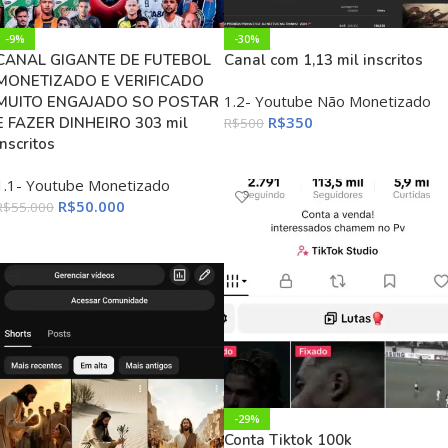
-9%
-30%
CANAL GIGANTE DE FUTEBOL
Canal com 1,13 mil inscritos
MONETIZADO E VERIFICADO
1.2- Youtube Não Monetizado
MUITO ENGAJADO SO POSTAR
R$
350
E FAZER DINHEIRO 303 mil
R$
500
inscritos
ADICIONAR AO CARRINHO
1.1- Youtube Monetizado
R$
50.000
R$
55.000
ADICIONAR AO CARRINHO
-29%
Conta Tiktok 100k