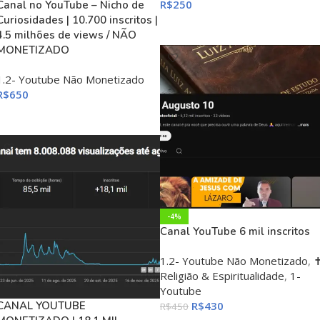
R$
250
Canal no YouTube – Nicho de
Curiosidades | 10.700 inscritos |
ADICIONAR AO CARRINHO
4.5 milhões de views / NÃO
MONETIZADO
1.2- Youtube Não Monetizado
R$
650
ADICIONAR AO CARRINHO
-4%
Canal YouTube 6 mil inscritos
1.2- Youtube Não Monetizado
,
✝
Religião & Espiritualidade
,
1-
Youtube
CANAL YOUTUBE
R$
430
R$
450