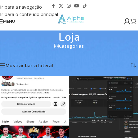
Ir para a navegação
Ir para o conteúdo principal
MENU
Loja
Categorias
Início
/
Loja
/
Página 134
Exibindo 1597–1608 de 4142 resultados
Mostrar barra lateral