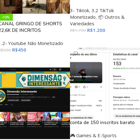
3- Tiktok
,
3.2 TikTok
Monetizado
,
📦 Outros &
-10%
Variedades
CANAL GRINGO DE SHORTS
R$
1.200
22,6K DE INCRITOS
R$
1.700
ADICIONAR AO CARRINHO
1.2- Youtube Não Monetizado
R$
450
R$
500
ADICIONAR AO CARRINHO
conta de 150 inscritos barato
🎮 Games & E-Sports