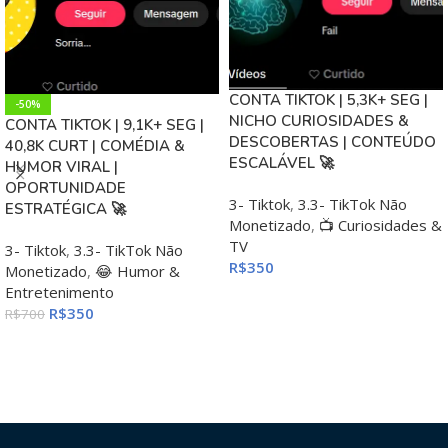
CONTA TIKTOK | 5,3K+ SEG |
-50%
NICHO CURIOSIDADES &
CONTA TIKTOK | 9,1K+ SEG |
DESCOBERTAS | CONTEÚDO
40,8K CURT | COMÉDIA &
ESCALÁVEL 🚀
HUMOR VIRAL |
OPORTUNIDADE
3- Tiktok
,
3.3- TikTok Não
ESTRATÉGICA 🚀
Monetizado
,
📺 Curiosidades &
TV
3- Tiktok
,
3.3- TikTok Não
R$
350
Monetizado
,
😂 Humor &
Entretenimento
ADICIONAR AO CARRINHO
R$
350
R$
700
ADICIONAR AO CARRINHO