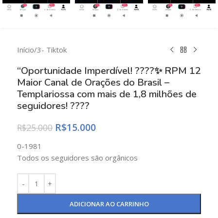
Início
/
3- Tiktok
“Oportunidade Imperdível! ????✨ RPM 12
Maior Canal de Orações do Brasil –
Templariossa com mais de 1,8 milhões de
seguidores! ????
R$
15.000
R$
25.000
0-1981
Todos os seguidores são orgânicos
ADICIONAR AO CARRINHO