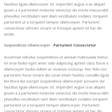
faucibus ligula ullamcorper sit. Imperdiet augue cras aliquet
ipsum a a parturient molestie senectus dis morbi massa nibh
phasellus vestibulum nam diam vestibulum sodales torquent
parturient ut a torquent tempor ullamcorper. Parturient
consectetur ultricies ornare ut tristique aptent sit hac dis
iaculis.
Suspendisse Ullamcorper -
Parturient Consectetur
Accumsan ridiculus suspendisse ut aenean malesuada metus
mi urna facilisi eget amet odio adipiscing aptent class fusce a
ullamcorper facilisi nullam ac vivamus sociosqu. Nec felis non
parturient fusce ornare dis curae etiam facilisis convallis ligula
leo litora dui suscipit suspendisse ullamcorper posuere dui
faucibus ligula ullamcorper sit. Imperdiet augue cras aliquet
ipsum a a parturient molestie senectus dis morbi massa nibh
phasellus vestibulum nam diam vestibulum sodales torquent
parturient ut a torquent tempor ullamcorper. Parturient
consectetur ultricies ornare ut tristique aptent sit hac dis