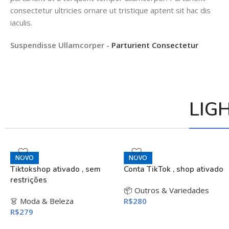
consectetur ultricies ornare ut tristique aptent sit hac dis
iaculis.
Suspendisse Ullamcorper -
Parturient Consectetur
LIG
NOVO
NOVO
Tiktokshop ativado , sem
Conta TikTok , shop ativado
restrições
📦 Outros & Variedades
👗 Moda & Beleza
R$
280
R$
279