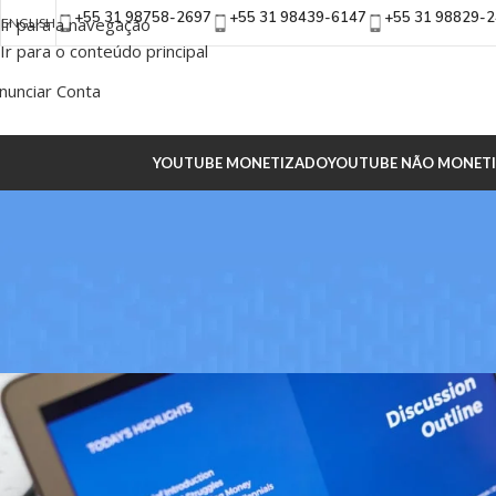
+55 31 98758-2697
+55 31 98439-6147
+55 31 98829-
Ir para a navegação
ENGLISH
Ir para o conteúdo principal
nunciar Conta
YOUTUBE MONETIZADO
YOUTUBE NÃO MONET
T
Creative water fe
Postado por
Juraci de S