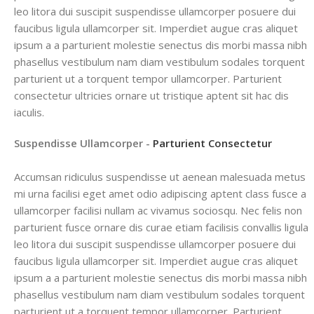
leo litora dui suscipit suspendisse ullamcorper posuere dui
faucibus ligula ullamcorper sit. Imperdiet augue cras aliquet
ipsum a a parturient molestie senectus dis morbi massa nibh
phasellus vestibulum nam diam vestibulum sodales torquent
parturient ut a torquent tempor ullamcorper. Parturient
consectetur ultricies ornare ut tristique aptent sit hac dis
iaculis.
Suspendisse Ullamcorper -
Parturient Consectetur
Accumsan ridiculus suspendisse ut aenean malesuada metus
mi urna facilisi eget amet odio adipiscing aptent class fusce a
ullamcorper facilisi nullam ac vivamus sociosqu. Nec felis non
parturient fusce ornare dis curae etiam facilisis convallis ligula
leo litora dui suscipit suspendisse ullamcorper posuere dui
faucibus ligula ullamcorper sit. Imperdiet augue cras aliquet
ipsum a a parturient molestie senectus dis morbi massa nibh
phasellus vestibulum nam diam vestibulum sodales torquent
parturient ut a torquent tempor ullamcorper. Parturient