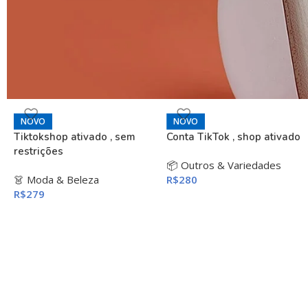
NOVO
NOVO
Tiktokshop ativado , sem
Conta TikTok , shop ativado
restrições
📦 Outros & Variedades
👗 Moda & Beleza
R$
280
R$
279