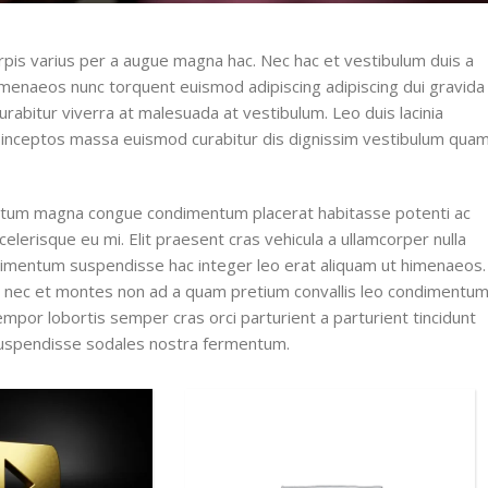
pis varius per a augue magna hac. Nec hac et vestibulum duis a
 himenaeos nunc torquent euismod adipiscing adipiscing dui gravida
 curabitur viverra at malesuada at vestibulum. Leo duis lacinia
t inceptos massa euismod curabitur dis dignissim vestibulum qua
entum magna congue condimentum placerat habitasse potenti ac
lerisque eu mi. Elit praesent cras vehicula a ullamcorper nulla
ndimentum suspendisse hac integer leo erat aliquam ut himenaeos.
is nec et montes non ad a quam pretium convallis leo condimentu
or lobortis semper cras orci parturient a parturient tincidunt
uspendisse sodales nostra fermentum.