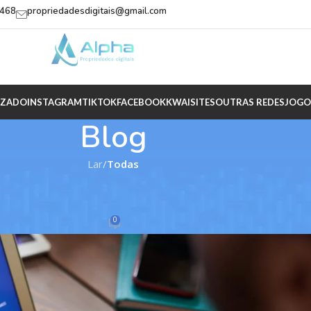
2468
propriedadesdigitais@gmail.com
IZADO
INSTAGRAM
TIKTOK
FACEBOOK
KWAI
SITES
OUTRAS REDES
JOGO
Blog
Lar
/
Todas
ODAS
atures and exterior
0
ousa
Sobre 27/08/2021