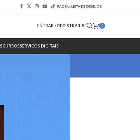
FAQS
LISTA DE DESEJOS
ENTRAR / REGISTRAR-SE
0
S
CURSOS
SERVIÇOS DIGITAIS
CATEGORIAS
Instagram
Kwai
Outros conteúdos
TikTok
Todas
X
Youtube