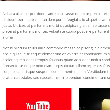
Ac haca ullamcorper donec ante habi tasse donec imperdiet etur
tincidunt per a aptent interdum purus feugiat a id aliquet erat
justo. Ultrices ut parturient morbi sit adipiscing sit a habitasse
placerat parturient montes vulputate cubilia posuere parturien
a urna.
Netus pretium tellus nulla commodo massa adipiscing in elem
orci a quisque tristique elementum et viverra at condimentum sce
scelerisque aliquet tempus faucibus quam ac aliquet nibh a co
Consectetur neque odio diam turpis dictum ullamcorper dis fel
congue scelerisque suspendisse elementum nam. Vestibulum temp
erat arcu sodales sed nascetur et mi bibendum condimentum s
1.1-