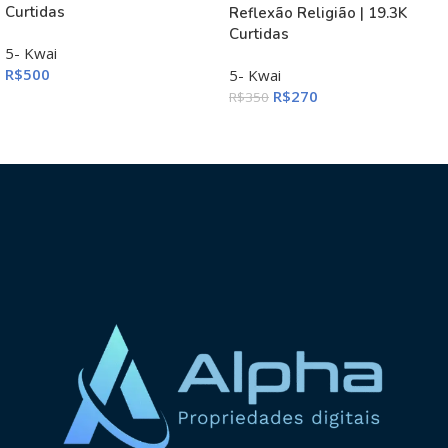
Curtidas
Reflexão Religião | 19.3K
Curtidas
5- Kwai
R$
500
5- Kwai
R$
270
R$
350
ADICIONAR AO CARRINHO
ADICIONAR AO CARRINHO