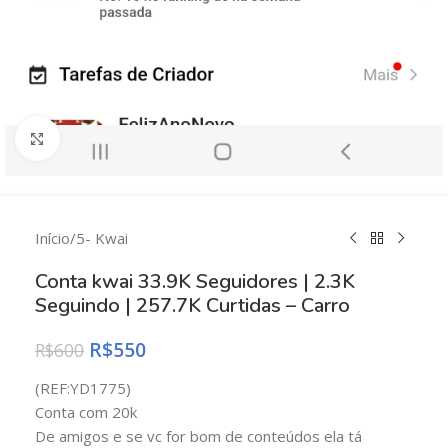
Clique para ampliar
Início
/
5- Kwai
Conta kwai 33.9K Seguidores | 2.3K
Seguindo | 257.7K Curtidas – Carro
R$
550
R$
600
(REF:
YD1775)
Conta com 20k
De amigos e se vc for bom de conteúdos ela tá