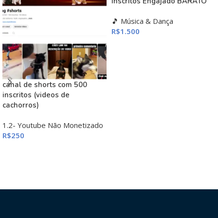
Inscritos Engajado BARATO
🎵 Música & Dança
R$
1.500
ADICIONAR AO CARRINHO
canal de shorts com 500
inscritos (videos de
cachorros)
1.2- Youtube Não Monetizado
R$
250
ADICIONAR AO CARRINHO