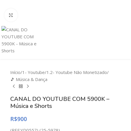
Clique para ampliar
Início
/
1- Youtube
/
1.2- Youtube Não Monetizado
/
🎵 Música & Dança
CANAL DO YOUTUBE COM 5900K –
Música e Shorts
R$
900
(REF:YD0557) (25-5978)