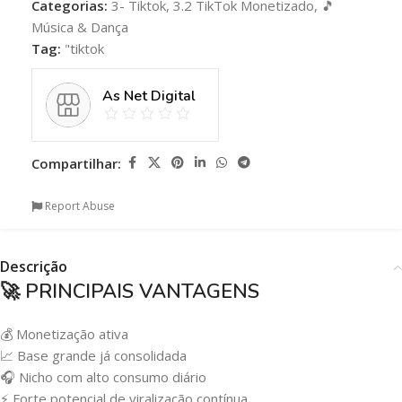
Categorias:
3- Tiktok
,
3.2 TikTok Monetizado
,
🎵
Música & Dança
Tag:
"tiktok
As Net Digital
Compartilhar:
Report Abuse
Descrição
🚀 PRINCIPAIS VANTAGENS
💰 Monetização ativa
📈 Base grande já consolidada
🎧 Nicho com alto consumo diário
⚡ Forte potencial de viralização contínua