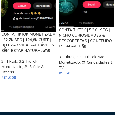
CONTA TIKTOK | 5,3K+ SEG |
CONTA TIKTOK MONETIZADA
NICHO CURIOSIDADES &
| 32,7K SEG | 124,8K CURT |
DESCOBERTAS | CONTEÚDO
BELEZA / VIDA SAUDÁVEL &
ESCALÁVEL 🚀
BEM-ESTAR NATURAL🌿🚀
3- Tiktok
,
3.3- TikTok Não
3- Tiktok
,
3.2 TikTok
Monetizado
,
📺 Curiosidades &
Monetizado
,
💪 Saúde &
TV
Fitness
R$
350
R$
1.000
ADICIONAR AO CARRINHO
ADICIONAR AO CARRINHO