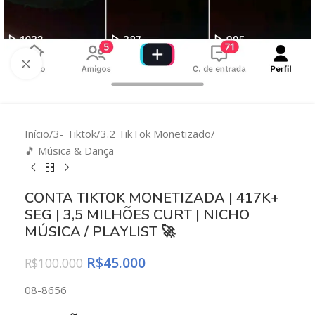
Clique para ampliar
Início
/
3- Tiktok
/
3.2 TikTok Monetizado
/
🎵 Música & Dança
CONTA TIKTOK MONETIZADA | 417K+
SEG | 3,5 MILHÕES CURT | NICHO
MÚSICA / PLAYLIST 🚀
R$
45.000
R$
100.000
08-8656