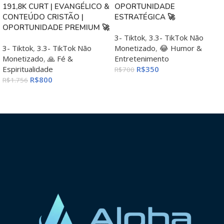
191,8K CURT | EVANGÉLICO &
OPORTUNIDADE
CONTEÚDO CRISTÃO |
ESTRATÉGICA 🚀
OPORTUNIDADE PREMIUM 🚀
3- Tiktok
,
3.3- TikTok Não
3- Tiktok
,
3.3- TikTok Não
Monetizado
,
😂 Humor &
Monetizado
,
🙏 Fé &
Entretenimento
Espiritualidade
R$
350
R$
700
R$
800
R$
1.756
ADICIONAR AO CARRINHO
ADICIONAR AO CARRINHO