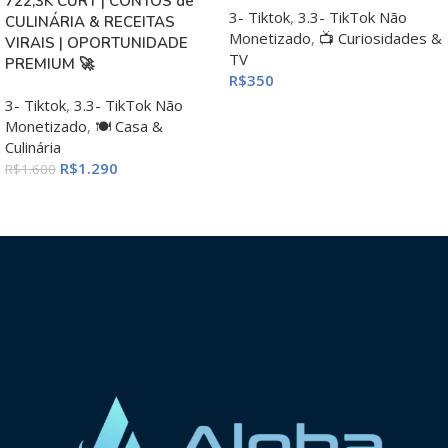
722,3K CURT | CONTOS de
3- Tiktok
,
3.3- TikTok Não
CULINÁRIA & RECEITAS
Monetizado
,
📺 Curiosidades &
VIRAIS | OPORTUNIDADE
TV
PREMIUM 🚀
R$
350
3- Tiktok
,
3.3- TikTok Não
ADICIONAR AO CARRINHO
Monetizado
,
🍽️ Casa &
Culinária
R$
1.290
R$
1.600
ADICIONAR AO CARRINHO