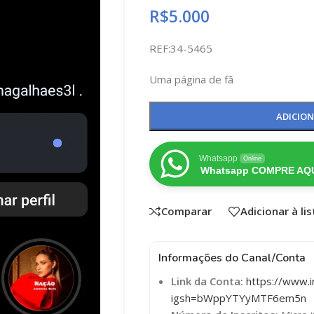
R$
5.000
REF:34-5465
Uma página de fã
ADICIO
Whatsapp
Online
Whatsapp COMPRE AQU
Comparar
Adicionar à li
Informações do Canal/Conta
Link da Conta:
https://www.
igsh=bWppYTYyMTF6em5n