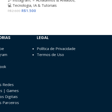
💻 Tecnologia, IA & Tutoriais
R$
14.
R$
17.000
R$
1.500
R$
2.600
ORIAS
LEGAL
ube
Política de Privacidade
gram
Termos de Uso
book
as Redes
os | Games
os Digitais
s Parceiros