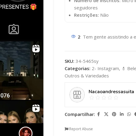
Número de Inscritos:
Micro i
seguidores
Restrições:
Não
2
Tem gente assistindo a e
SKU:
34-5465sy
Categorias:
2- Instagram
,
💄 Bel
Outros & Variedades
Nacaoandressasuita
Compartilhar:
Report Abuse