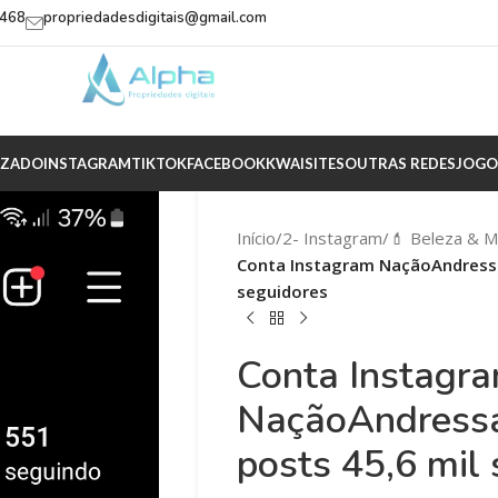
2468
propriedadesdigitais@gmail.com
IZADO
INSTAGRAM
TIKTOK
FACEBOOK
KWAI
SITES
OUTRAS REDES
JOGO
Início
/
2- Instagram
/
💄 Beleza & 
Conta Instagram NaçãoAndressa
seguidores
Conta Instagr
NaçãoAndressa
posts 45,6 mil