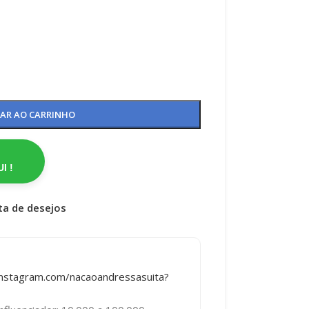
NAR AO CARRINHO
I !
sta de desejos
instagram.com/nacaoandressasuita?