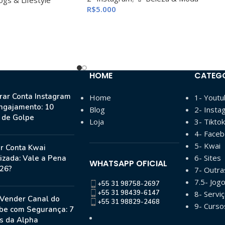
R$
5.000
HOME
CATEG
ar Conta Instagram
Home
1- Yout
ngajamento: 10
Blog
2- Insta
s de Golpe
Loja
3- Tiktok
4- Face
5- Kwai
r Conta Kwai
6- Sites
izada: Vale a Pena
WHATSAPP OFICIAL
26?
7- Outr
7.5- Jog
+55 31 98758-2697
+55 31 98439-6147
8- Serviç
Vender Canal do
+55 31 98829-2468
9- Curso
be com Segurança: 7
s da Alpha