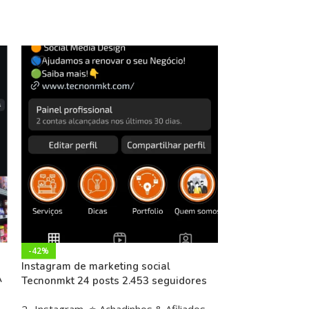
-42%
-18%
Instagram de marketing social
INSTAGRAM SC
A
Tecnonmkt 24 posts 2.453 seguidores
1.448 posts 128
2- Instagram
,
⭐ Achadinhos & Afiliados
,
2- Instagram
,
