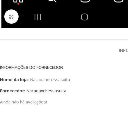
Clique para ampliar
INF
INFORMAÇÕES DO FORNECEDOR
Nome da loja:
Nacaoandressasuita
Fornecedor:
Nacaoandressasuita
Ainda não há avaliações!