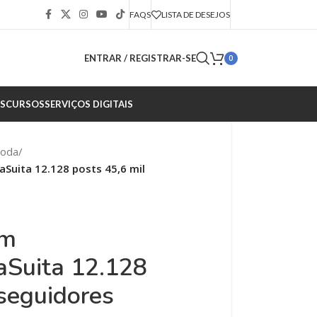
FAQS
LISTA DE DESEJOS
ENTRAR / REGISTRAR-SE
0
S
CURSOS
SERVIÇOS DIGITAIS
Moda
/
Suita 12.128 posts 45,6 mil
am
Suita 12.128
 seguidores