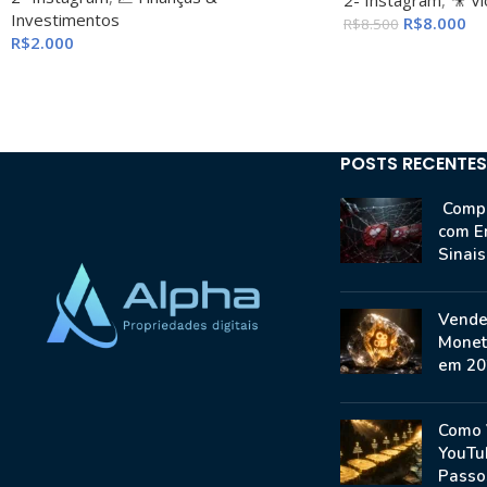
Investimentos
R$
8.000
R$
8.500
R$
2.000
POSTS RECENTES
Compr
com E
Sinai
Vende
Monet
em 20
Como 
YouTu
Passo