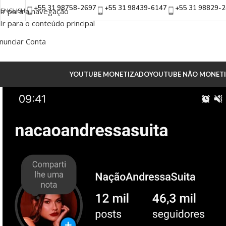
+55 31 98758-2697
+55 31 98439-6147
+55 31 98829-
Ir para a navegação
ENGLISH
Ir para o conteúdo principal
nunciar Conta
YOUTUBE MONETIZADO
YOUTUBE NÃO MONET