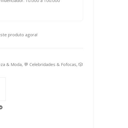
nfluenciador: 10.000 a 100.000
ste produto agora!
eza & Moda
,
💬 Celebridades & Fofocas
,
🎲