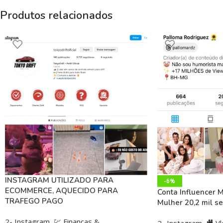
Produtos relacionados
INSTAGRAM UTILIZADO PARA
-6%
ECOMMERCE, AQUECIDO PARA
Conta Influencer 
TRAFEGO PAGO
Mulher 20,2 mil s
2- Instagram
,
💹 Finanças &
2- Instagram
,
🎥 Vl