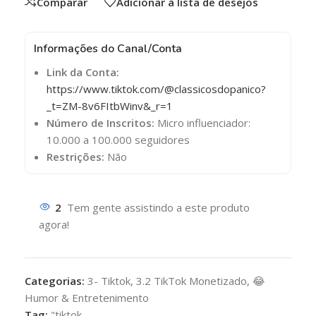
Comparar
Adicionar à lista de desejos
Informações do Canal/Conta
Link da Conta:
https://www.tiktok.com/@classicosdopanico?
_t=ZM-8v6FItbWinv&_r=1
Número de Inscritos:
Micro influenciador:
10.000 a 100.000 seguidores
Restrições:
Não
2
Tem gente assistindo a este produto
agora!
Categorias:
3- Tiktok
,
3.2 TikTok Monetizado
,
😂
Humor & Entretenimento
Tag:
"tiktok