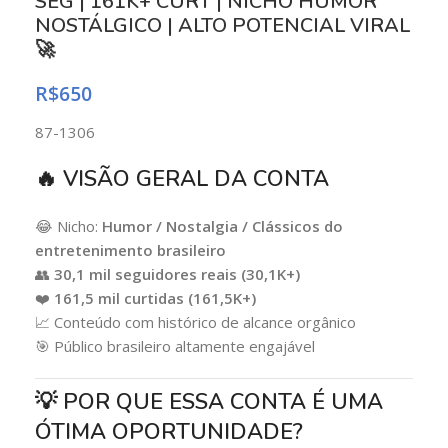
SEG | 161K+ CURT | NICHO HUMOR
NOSTÁLGICO | ALTO POTENCIAL VIRAL
🚀
R$
650
87-1306
🔥 VISÃO GERAL DA CONTA
😂 Nicho:
Humor / Nostalgia / Clássicos do
entretenimento brasileiro
👥
30,1 mil seguidores reais (30,1K+)
❤️
161,5 mil curtidas (161,5K+)
📈 Conteúdo com histórico de alcance orgânico
🎯 Público brasileiro altamente engajável
💡 POR QUE ESSA CONTA É UMA
ÓTIMA OPORTUNIDADE?