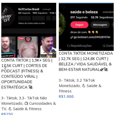
CONTA TIKTOK MONETIZADA
| 32,7K SEG | 124,8K CURT |
CONTA TIKTOK | 1,9K+ SEG |
BELEZA / VIDA SAUDÁVEL &
17,5K CURT | CORTES DE
BEM-ESTAR NATURAL🌿🚀
PODCAST (FITNESS) &
CONTEÚDO VIRAL |
3- Tiktok
,
3.2 TikTok
OPORTUNIDADE
Monetizado
,
💪 Saúde &
ESTRATÉGICA 🚀
Fitness
R$
1.000
3- Tiktok
,
3.3- TikTok Não
Monetizado
,
📺 Curiosidades &
ADICIONAR AO CARRINHO
TV
,
💪 Saúde & Fitness
R$
250