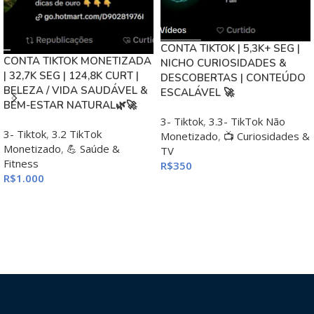
CONTA TIKTOK | 5,3K+ SEG |
CONTA TIKTOK MONETIZADA
NICHO CURIOSIDADES &
| 32,7K SEG | 124,8K CURT |
DESCOBERTAS | CONTEÚDO
BELEZA / VIDA SAUDÁVEL &
ESCALÁVEL 🚀
BEM-ESTAR NATURAL🌿🚀
3- Tiktok
,
3.3- TikTok Não
3- Tiktok
,
3.2 TikTok
Monetizado
,
📺 Curiosidades &
Monetizado
,
💪 Saúde &
TV
Fitness
R$
350
R$
1.000
ADICIONAR AO CARRINHO
ADICIONAR AO CARRINHO