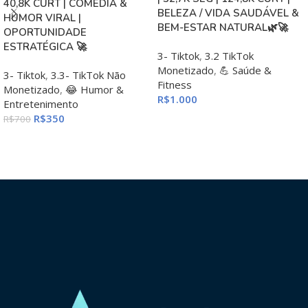
40,8K CURT | COMÉDIA &
BELEZA / VIDA SAUDÁVEL &
HUMOR VIRAL |
BEM-ESTAR NATURAL🌿🚀
OPORTUNIDADE
ESTRATÉGICA 🚀
3- Tiktok
,
3.2 TikTok
Monetizado
,
💪 Saúde &
3- Tiktok
,
3.3- TikTok Não
Fitness
Monetizado
,
😂 Humor &
R$
1.000
Entretenimento
R$
350
ADICIONAR AO CARRINHO
R$
700
ADICIONAR AO CARRINHO