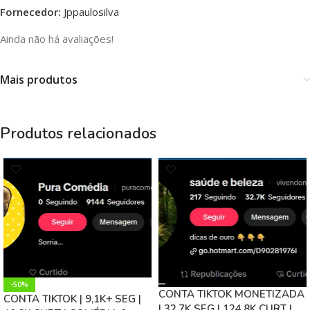
Fornecedor:
Jppaulosilva
Ainda não há avaliações!
Mais produtos
Produtos relacionados
-50%
CONTA TIKTOK MONETIZADA
CONTA TIKTOK | 9,1K+ SEG |
| 32,7K SEG | 124,8K CURT |