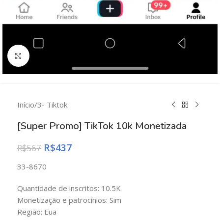
Clique para ampliar
Início
/
3- Tiktok
[Super Promo] TikTok 10k Monetizada
R$
437
R$
567
33-8670
Quantidade de inscritos: 10.5K
Monetização e patrocínios: Sim
Região: Eua