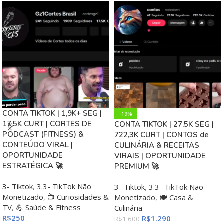
CONTA TIKTOK | 1,9K+ SEG |
-19%
17,5K CURT | CORTES DE
CONTA TIKTOK | 27,5K SEG |
PODCAST (FITNESS) &
722,3K CURT | CONTOS de
CONTEÚDO VIRAL |
CULINÁRIA & RECEITAS
OPORTUNIDADE
VIRAIS | OPORTUNIDADE
ESTRATÉGICA 🚀
PREMIUM 🚀
3- Tiktok
,
3.3- TikTok Não
3- Tiktok
,
3.3- TikTok Não
Monetizado
,
📺 Curiosidades &
Monetizado
,
🍽️ Casa &
TV
,
💪 Saúde & Fitness
Culinária
R$
250
R$
1.290
R$
1.600