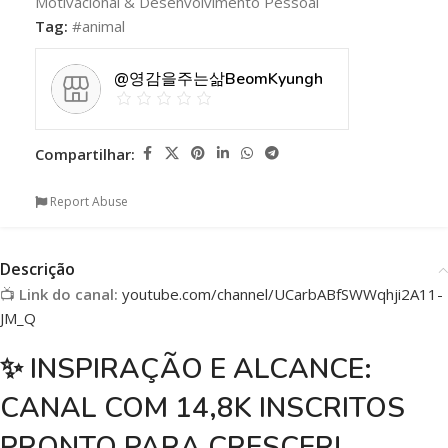
Motivacional & Desenvolvimento Pessoal
Tag:
#animal
@영감을주는삶BeomKyungh
Compartilhar:
Report Abuse
Descrição
📺
Link do canal:
youtube.com/channel/UCarbABfSWWqhji2A11-
JM_Q
✨ INSPIRAÇÃO E ALCANCE:
CANAL COM 14,8K INSCRITOS
PRONTO PARA CRESCER!