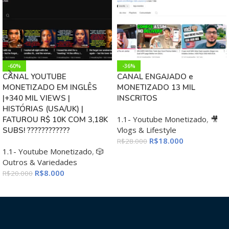
-60%
-36%
CANAL YOUTUBE
CANAL ENGAJADO e
MONETIZADO EM INGLÊS
MONETIZADO 13 MIL
|+340 MIL VIEWS |
INSCRITOS
HISTÓRIAS (USA/UK) |
1.1- Youtube Monetizado
,
🎥
FATUROU R$ 10K COM 3,18K
Vlogs & Lifestyle
SUBS! ????????????
R$
18.000
R$
28.000
1.1- Youtube Monetizado
,
🎲
ADICIONAR AO CARRINHO
Outros & Variedades
R$
8.000
R$
20.000
ADICIONAR AO CARRINHO