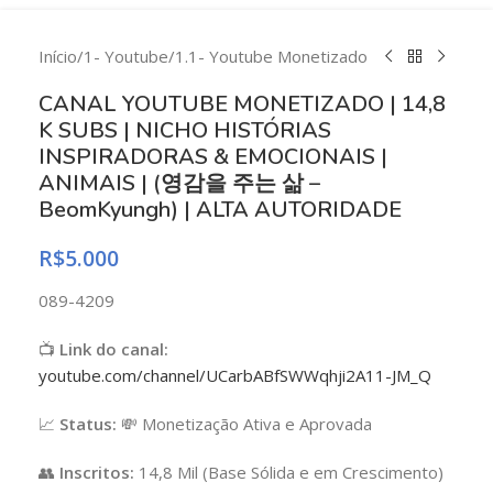
Início
/
1- Youtube
/
1.1- Youtube Monetizado
CANAL YOUTUBE MONETIZADO | 14,8
K SUBS | NICHO HISTÓRIAS
INSPIRADORAS & EMOCIONAIS |
ANIMAIS | (영감을 주는 삶 –
BeomKyungh) | ALTA AUTORIDADE
R$
5.000
089-4209
📺
Link do canal:
youtube.com/channel/UCarbABfSWWqhji2A11-JM_Q
📈
Status:
💸 Monetização Ativa e Aprovada
👥
Inscritos:
14,8 Mil (Base Sólida e em Crescimento)