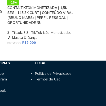
-25%
-8%
CONTA TIKTOK MONETIZADA | 1,5K
CONTA TIKTOK |
⚽
SEG | 145,3K CURT | CONTEÚDO VIRAL
CURT | ENTRE
(BRUNO MARS) | PERFIL PESSOAL |
OPORTUNIDADE
OPORTUNIDADE 🚀
3- Tiktok
,
3.3- 
3- Tiktok
,
3.3- TikTok Não Monetizado
,
😂 Humor & Ent
🎵 Música & Dança
R$
1.10
R$
1.200
R$
9.000
R$
12.000
ORIAS
LEGAL
ube
Política de Privacidade
gram
Termos de Uso
book