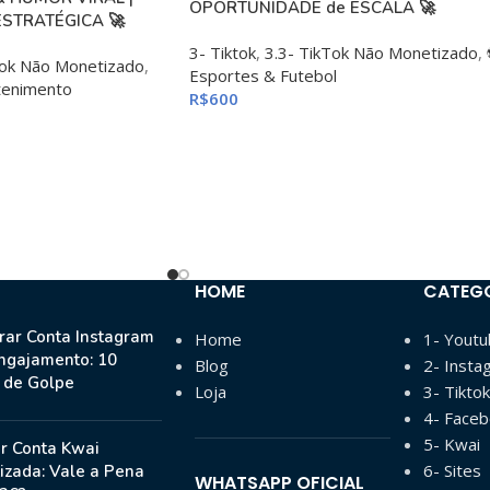
OPORTUNIDADE de ESCALA 🚀
STRATÉGICA 🚀
3- Tiktok
,
3.3- TikTok Não Monetizado
,
Tok Não Monetizado
,
Esportes & Futebol
tenimento
R$
600
HOME
CATEG
ar Conta Instagram
Home
1- Yout
ngajamento: 10
Blog
2- Insta
s de Golpe
Loja
3- Tiktok
4- Face
5- Kwai
r Conta Kwai
6- Sites
izada: Vale a Pena
WHATSAPP OFICIAL