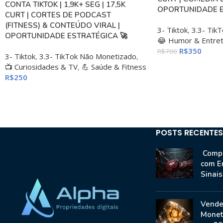
CONTA TIKTOK | 1,9K+ SEG | 17,5K
OPORTUNIDADE E
CURT | CORTES DE PODCAST
(FITNESS) & CONTEÚDO VIRAL |
3- Tiktok
,
3.3- Tik
OPORTUNIDADE ESTRATÉGICA 🚀
😂 Humor & Entre
R$
350
R$
700
3- Tiktok
,
3.3- TikTok Não Monetizado
,
📺 Curiosidades & TV
,
💪 Saúde & Fitness
R$
250
POSTS RECENTES
Compr
com E
Sinai
Vende
Monet