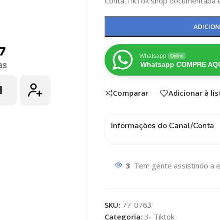
Conta TikTok shop documentada e
ADICIO
Whatsapp
Online
Whatsapp COMPRE AQU
Comparar
Adicionar à li
Informações do Canal/Conta
3
Tem gente assistindo a e
SKU:
77-0763
Categoria:
3- Tiktok