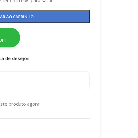
 tem 42 reais para sacar
NAR AO CARRINHO
I !
sta de desejos
ste produto agora!