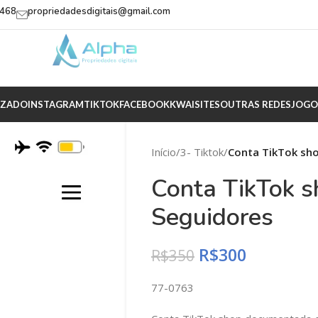
2468
propriedadesdigitais@gmail.com
IZADO
INSTAGRAM
TIKTOK
FACEBOOK
KWAI
SITES
OUTRAS REDES
JOGO
Início
/
3- Tiktok
/
Conta TikTok sh
Conta TikTok 
Seguidores
R$
300
R$
350
77-0763