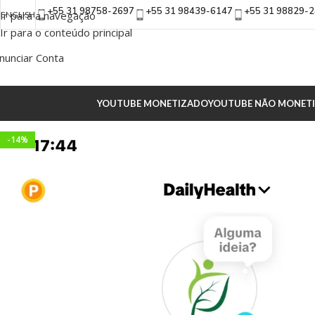
+55 31 98758-2697
+55 31 98439-6147
+55 31 98829-
Ir para a navegação
ENGLISH
Ir para o conteúdo principal
nunciar Conta
YOUTUBE MONETIZADO
YOUTUBE NÃO MONET
-14%