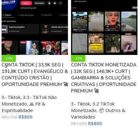
-54%
-47%
CONTA TIKTOK | 33,9K SEG |
CONTA TIKTOK MONETIZADA
191,8K CURT | EVANGÉLICO &
| 32K SEG | 146,9K+ CURT |
CONTEÚDO CRISTÃO |
GAMBIARRA & SOLUÇÕES
OPORTUNIDADE PREMIUM 🚀
CRIATIVAS | OPORTUNIDADE
PREMIUM 🚀
3- Tiktok
,
3.3- TikTok Não
Monetizado
,
🙏 Fé &
3- Tiktok
,
3.2 TikTok
Espiritualidade
Monetizado
,
📦 Outros &
R$
800
Variedades
R$
1.756
R$
800
R$
1.500
ADICIONAR AO CARRINHO
ADICIONAR AO CARRINHO