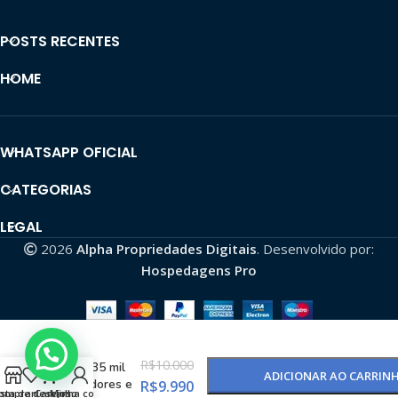
POSTS RECENTES
HOME
WHATSAPP OFICIAL
CATEGORIAS
LEGAL
2026
Alpha Propriedades Digitais
. Desenvolvido por:
Hospedagens Pro
Conta Tiktok
Monetizada
R$
10.000
com 335 mil
ADICIONAR AO CARRIN
Seguidores e
R$
9.990
omprar
ista de desejos
Carrinho
Minha conta