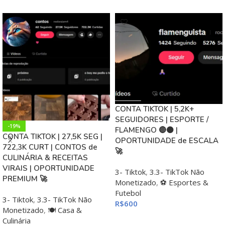
CONTA TIKTOK | 5,2K+
SEGUIDORES | ESPORTE /
-19%
FLAMENGO 🔴⚫ |
CONTA TIKTOK | 27,5K SEG |
OPORTUNIDADE de ESCALA
722,3K CURT | CONTOS de
🚀
CULINÁRIA & RECEITAS
VIRAIS | OPORTUNIDADE
3- Tiktok
,
3.3- TikTok Não
PREMIUM 🚀
Monetizado
,
⚽ Esportes &
Futebol
3- Tiktok
,
3.3- TikTok Não
R$
600
Monetizado
,
🍽️ Casa &
ADICIONAR AO CARRINHO
Culinária