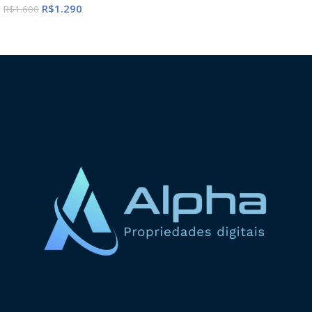
R$
1.290
R$
1.600
ADICIONAR AO CARRINHO