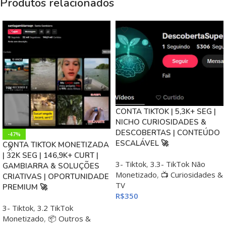
Produtos relacionados
CONTA TIKTOK | 5,3K+ SEG |
NICHO CURIOSIDADES &
DESCOBERTAS | CONTEÚDO
-47%
ESCALÁVEL 🚀
CONTA TIKTOK MONETIZADA
| 32K SEG | 146,9K+ CURT |
3- Tiktok
,
3.3- TikTok Não
GAMBIARRA & SOLUÇÕES
Monetizado
,
📺 Curiosidades &
CRIATIVAS | OPORTUNIDADE
TV
PREMIUM 🚀
R$
350
3- Tiktok
,
3.2 TikTok
ADICIONAR AO CARRINHO
Monetizado
,
📦 Outros &