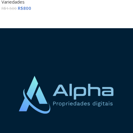
Variedades
R$
800
R$
1.500
ADICIONAR AO CARRINHO