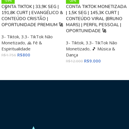
-54%
-25%
CONTA TIKTOK | 33,9K SEG |
CONTA TIKTOK MONETIZADA
191,8K CURT | EVANGÉLICO &
| 1,5K SEG | 145,3K CURT |
CONTEÚDO CRISTÃO |
CONTEÚDO VIRAL (BRUNO
OPORTUNIDADE PREMIUM 🚀
MARS) | PERFIL PESSOAL |
OPORTUNIDADE 🚀
3- Tiktok
,
3.3- TikTok Não
Monetizado
,
🙏 Fé &
3- Tiktok
,
3.3- TikTok Não
Espiritualidade
Monetizado
,
🎵 Música &
R$
800
Dança
R$
1.756
R$
9.000
R$
12.000
ADICIONAR AO CARRINHO
ADICIONAR AO CARRINHO