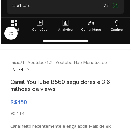
Clique para ampliar
Início
/
1- Youtube
/
1.2- Youtube Não Monetizado
Canal YouTube 8560 seguidores e 3.6
milhões de views
R$
450
90 114
Canal feito recentemente e engajado!!! Mais de 8k