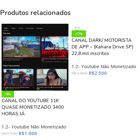
Produtos relacionados
-17%
CANAL DARK/ MOTORISTA
DE APP – (Kahara Drive SP)
22,8 mil inscritos
1.2- Youtube Não Monetizado
R$
2.500
R$
3.000
ADICIONAR AO CARRINHO
-9%
CANAL DO YOUTUBE 11K
QUASE MONETIZADO 3400
HORAS JÁ
1.2- Youtube Não Monetizado
R$
1.000
R$
1.100