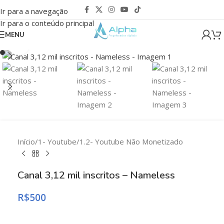
Ir para a navegação
Ir para o conteúdo principal
MENU
Clique para ampliar
Início
/
1- Youtube
/
1.2- Youtube Não Monetizado
Canal 3,12 mil inscritos – Nameless
R$
500