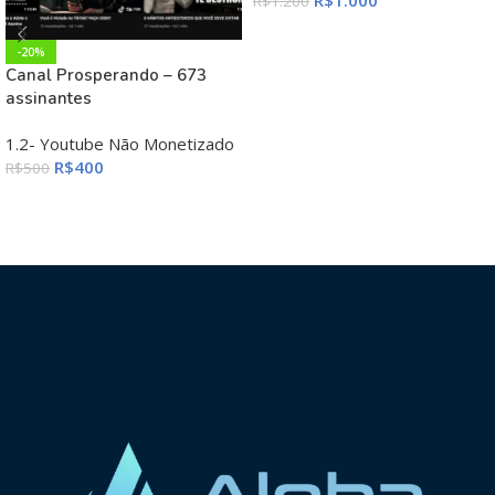
R$
1.200
ADICIONAR AO CARRINHO
-20%
Canal Prosperando – 673
assinantes
1.2- Youtube Não Monetizado
R$
400
R$
500
ADICIONAR AO CARRINHO