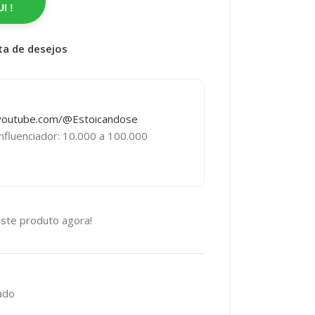
I !
sta de desejos
youtube.com/@Estoicandose
nfluenciador: 10.000 a 100.000
ste produto agora!
ado