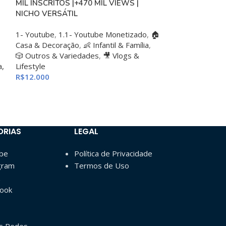
MIL INSCRITOS |+470 MIL VIEWS |
CANAL GIGANTE
NICHO VERSÁTIL
– COM ALTO E
FATURAMENTO A
1- Youtube
,
1.1- Youtube Monetizado
,
🏠
de views
Casa & Decoração
,
👶 Infantil & Família
,
🎲 Outros & Variedades
,
🎥 Vlogs &
1.1- Youtube M
a,
Lifestyle
R$
19
R$
349.000
R$
12.000
ORIAS
LEGAL
ube
Política de Privacidade
gram
Termos de Uso
book