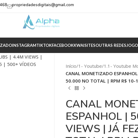
2468
propriedadesdigitais@gmail.com
IZADO
INSTAGRAM
TIKTOK
FACEBOOK
KWAI
SITES
OUTRAS REDES
JOGO
Início
/
1- Youtube
/
1.1- Youtube M
CANAL MONETIZADO ESPANHOL | 
50.000 NO TOTAL | RPM R$ 10-1
CANAL MONE
ESPANHOL | 5
VIEWS | JÁ FE