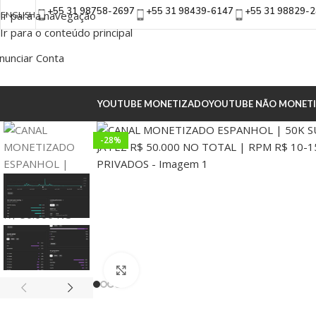
+55 31 98758-2697
+55 31 98439-6147
+55 31 98829-
Ir para a navegação
ENGLISH
Ir para o conteúdo principal
nunciar Conta
YOUTUBE MONETIZADO
YOUTUBE NÃO MONET
-28%
Clique para ampliar