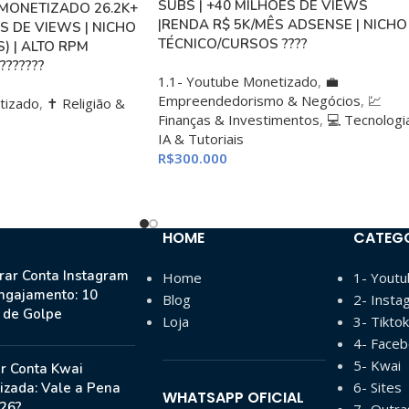
SUBS | +40 MILHÕES DE VIEWS
MONETIZADO 26.2K+
|RENDA R$ 5K/MÊS ADSENSE | NICHO
S DE VIEWS | NICHO
TÉCNICO/CURSOS ????️
) | ALTO RPM
??????
1.1- Youtube Monetizado
,
💼
Empreendedorismo & Negócios
,
💹
tizado
,
✝️ Religião &
Finanças & Investimentos
,
💻 Tecnologi
IA & Tutoriais
R$
300.000
HOME
CATEG
ar Conta Instagram
Home
1- Yout
ngajamento: 10
Blog
2- Insta
s de Golpe
Loja
3- Tiktok
4- Face
5- Kwai
r Conta Kwai
6- Sites
izada: Vale a Pena
WHATSAPP OFICIAL
26?