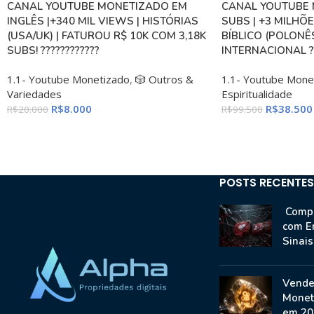
CANAL YOUTUBE MONETIZADO EM
CANAL YOUTUBE 
INGLÊS |+340 MIL VIEWS | HISTÓRIAS
SUBS | +3 MILHÕE
(USA/UK) | FATUROU R$ 10K COM 3,18K
BÍBLICO (POLONÊS
SUBS! ????????????
INTERNACIONAL ??
1.1- Youtube Monetizado
,
🎲 Outros &
1.1- Youtube Mone
Variedades
Espiritualidade
R$
8.000
R$
38.500
R$
20.000
R$
99.500
POSTS RECENTES
Compr
com E
Sinai
Vende
Monet
em 20