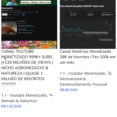
CANAL YOUTUBE
Canal Histórias Monetizado
MONETIZADO 999K+ SUBS
38K de Inscritos / Fez 100k em
|+130 MILHÕES DE VIEWS |
um mês
NICHO AGRONEGÓCIO &
1.1- Youtube Monetizado
,
🚀
NATUREZA | QUASE 1
Motivacional &
MILHÃO DE INSCRITOS
Desenvolvimento Pessoal
????????
R$
40.000
1.1- Youtube Monetizado
,
🐾
ADICIONAR AO CARRINHO
Animais & Natureza
R$
120.000
ADICIONAR AO CARRINHO