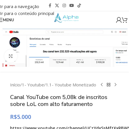
Ir para a navegação
Ir para o conteúdo principal
MENU
Clique para ampliar
Início
/
1- Youtube
/
1.1- Youtube Monetizado
Canal YouTube com 5,08k de inscritos
sobre LoL com alto faturamento
R$
5.000
https://www.youtube.com/channel/UCzYdxSsMftXxRBW