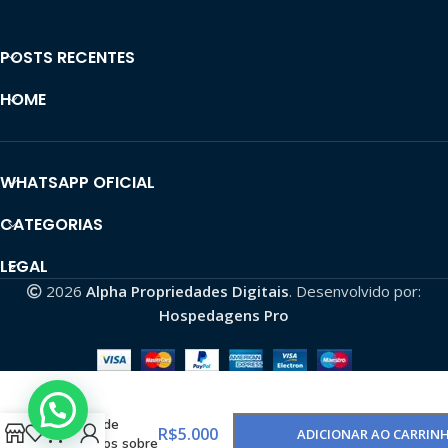
POSTS RECENTES
HOME
WHATSAPP OFICIAL
CATEGORIAS
LEGAL
2026
Alpha Propriedades Digitais
. Desenvolvido por:
Hospedagens Pro
Canal
YouTube com
5,08k de
R$
5.000
ADICIONAR AO CARRIN
inscritos sobre