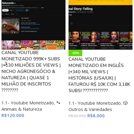
CANAL YOUTUBE
-60%
MONETIZADO 999K+ SUBS
CANAL YOUTUBE
|+130 MILHÕES DE VIEWS |
MONETIZADO EM INGLÊS
NICHO AGRONEGÓCIO &
|+340 MIL VIEWS |
NATUREZA | QUASE 1
HISTÓRIAS (USA/UK) |
MILHÃO DE INSCRITOS
FATUROU R$ 10K COM 3,18K
????????
SUBS! ????????????
1.1- Youtube Monetizado
,
🐾
1.1- Youtube Monetizado
,
🎲
Animais & Natureza
Outros & Variedades
R$
120.000
R$
8.000
R$
20.000
ADICIONAR AO CARRINHO
ADICIONAR AO CARRINHO