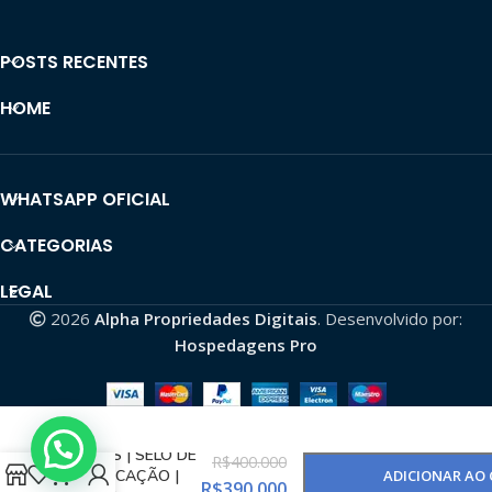
POSTS RECENTES
HOME
WHATSAPP OFICIAL
CATEGORIAS
LEGAL
2026
Alpha Propriedades Digitais
. Desenvolvido por:
Hospedagens Pro
CANAL YOUTUBE
1.31M+ SUBS |
+1,4 MILHÃO DE
VIEWS | SELO DE
R$
400.000
VERIFICAÇÃO |
ADICIONAR AO
R$
390.000