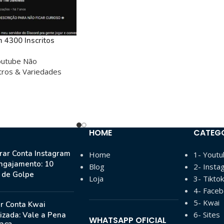
 4300 Inscritos
outube Não
tros & Variedades
HOME
CATEG
ar Conta Instagram
Home
1- Yout
ngajamento: 10
Blog
2- Insta
s de Golpe
Loja
3- Tiktok
4- Face
5- Kwai
r Conta Kwai
6- Sites
izada: Vale a Pena
WHATSAPP OFICIAL