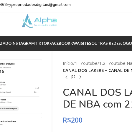
2468
propriedadesdigitais@gmail.com
IZADO
INSTAGRAM
TIKTOK
FACEBOOK
KWAI
SITES
OUTRAS REDES
JOGO
Início
/
1- Youtube
/
1.2- Youtube N
CANAL DOS LAKERS – CANAL DE N
CANAL DOS L
DE NBA com 21
R$
200