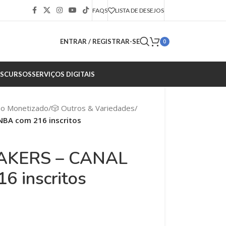
FAQS
LISTA DE DESEJOS
ENTRAR / REGISTRAR-SE
0
S
CURSOS
SERVIÇOS DIGITAIS
ão Monetizado
/
🎲 Outros & Variedades
/
BA com 216 inscritos
AKERS – CANAL
6 inscritos