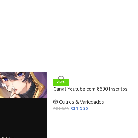
-14%
Canal Youtube com 6600 Inscritos
🎲 Outros & Variedades
R$
1.550
R$
1.800