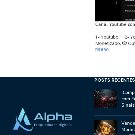
Canal Youtube com
1- Youtube
,
1.2- Y
Monetizado
,
🎲 Ou
R$
650
POSTS RECENTES
Compr
com E
Sinai
Vende
Monet