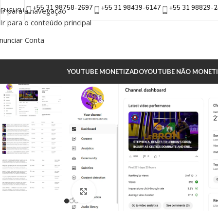
+55 31 98758-2697
+55 31 98439-6147
+55 31 98829-
Ir para a navegação
ENGLISH
Ir para o conteúdo principal
nunciar Conta
YOUTUBE MONETIZADO
YOUTUBE NÃO MONET
Clique para ampliar