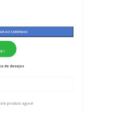
NAR AO CARRINHO
I !
sta de desejos
ste produto agora!