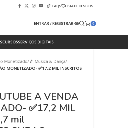
FAQS
LISTA DE DESEJOS
ENTRAR / REGISTRAR-SE
0
S
CURSOS
SERVIÇOS DIGITAIS
ão Monetizado
/
🎵 Música & Dança
/
O MONETIZADO- ✅17,2 MIL INSCRITOS
UTUBE A VENDA
ADO- ✅17,2 MIL
7 mil