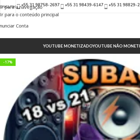
+55 31 98758-2697
+55 31 98439-6147
+55 31 98829-
Ir para a navegação
ENGLISH
Ir para o conteúdo principal
nunciar Conta
YOUTUBE MONETIZADO
YOUTUBE NÃO MONET
-17%