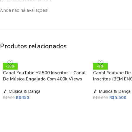
Ainda não há avaliações!
Produtos relacionados
-50%
-8%
Canal YouTube +2.500 Inscritos – Canal
Canal Youtube De 
De Música Engajado Com 400k Views
Inscritos (BEM E
🎵 Música & Dança
🎵 Música & Dança
R$
450
R$
5.500
R$
900
R$
6.000