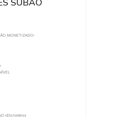
ES SUBAO
NÃO MONETIZADO-
O
NÍVEL
AO-d3o/videos