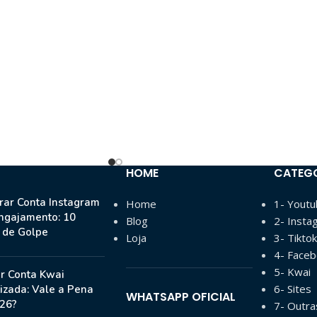
HOME
CATEG
ar Conta Instagram
Home
1- Yout
ngajamento: 10
Blog
2- Insta
s de Golpe
Loja
3- Tiktok
4- Face
5- Kwai
r Conta Kwai
6- Sites
izada: Vale a Pena
WHATSAPP OFICIAL
26?
7- Outr