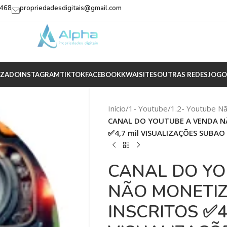
2468
propriedadesdigitais@gmail.com
IZADO
INSTAGRAM
TIKTOK
FACEBOOK
KWAI
SITES
OUTRAS REDES
JOGO
Início
/
1- Youtube
/
1.2- Youtube N
CANAL DO YOUTUBE A VENDA NÃ
✅4,7 mil VISUALIZAÇÕES SUBAO
CANAL DO YO
NÃO MONETIZ
INSCRITOS ✅4,