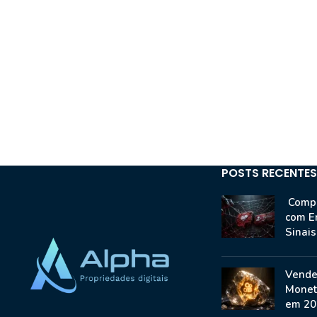
POSTS RECENTES
Compr
com E
Sinai
Vende
Monet
em 20