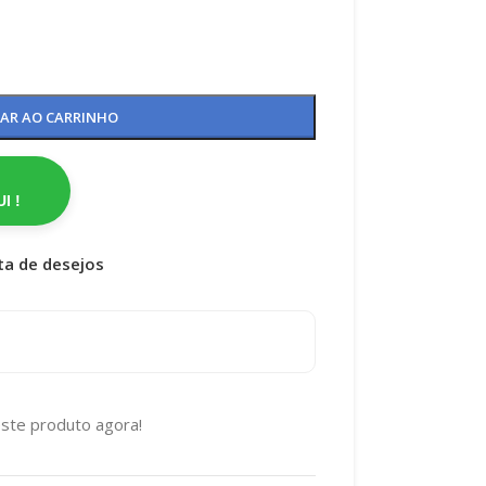
NAR AO CARRINHO
I !
sta de desejos
ste produto agora!