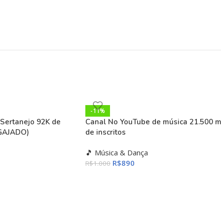
-11%
Sertanejo 92K de
Canal No YouTube de música 21.500 m
NGAJADO)
de inscritos
🎵 Música & Dança
R$
890
R$
1.000