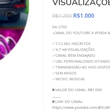
VISUALIZAÇÕ
R$
1.000
R$
1.200
94-2703
-CANAL DO YOUTUBE A VENDA 
✅17,2 MIL INSCRITOS
✅4,7 mil VISUALIZAÇÕES
✅CANAL BEM ENGAJADO
✅URL PERSONALIZADO ATIVAD
✅TRANSMISSÃO AO VIVO DISPO
✅SEM AVISOS
✅NICHO: MUSICAS
▶️VALOR DO CANAL: R$1.000
_____
▶️LINK DO CANAL:
https://www.youtube.com/@SUB