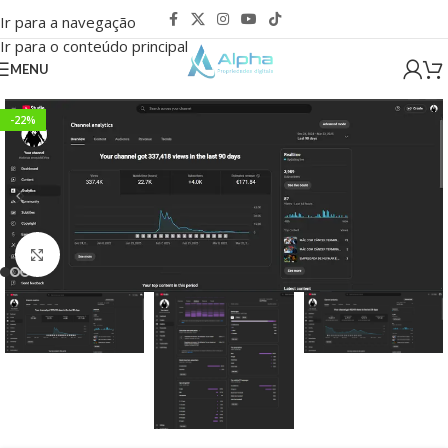
Ir para a navegação
Ir para o conteúdo principal
MENU
-22%
Clique para ampliar