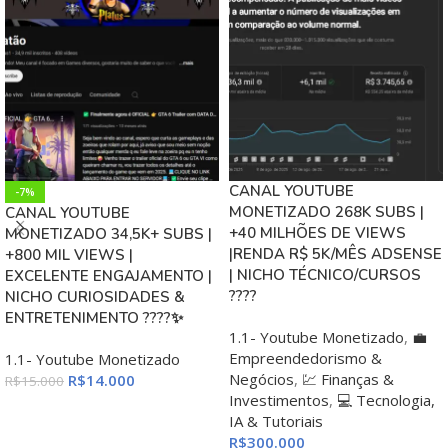
CANAL YOUTUBE
-7%
MONETIZADO 268K SUBS |
CANAL YOUTUBE
+40 MILHÕES DE VIEWS
MONETIZADO 34,5K+ SUBS |
|RENDA R$ 5K/MÊS ADSENSE
+800 MIL VIEWS |
| NICHO TÉCNICO/CURSOS
EXCELENTE ENGAJAMENTO |
????️
NICHO CURIOSIDADES &
ENTRETENIMENTO ????✨
1.1- Youtube Monetizado
,
💼
Empreendedorismo &
1.1- Youtube Monetizado
Negócios
,
💹 Finanças &
R$
14.000
R$
15.000
Investimentos
,
💻 Tecnologia,
ADICIONAR AO CARRINHO
IA & Tutoriais
R$
300.000